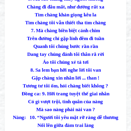
Chàng đi đâu mất, như dường rất xa
Tìm chàng khản giọng kêu la
Tìm chàng tôi vẫn thiết tha tìm chàng
7. Mà chàng biền biệt cánh chim
Trên đường chỉ gặp lính đêm đi tuần
Quanh tôi chúng bước rần rần
Dang tay chúng đánh tôi thân rã rời
Áo tôi chúng xé tả tơi
8. Sa lem bạn hỡi nghe lời tôi van
Gặp chàng xin nhắn lời ... than !
Tương tư tôi ốm, hỏi chàng biết không ?
Đồng ca: 9. Hỡi trang tuyệt thế giai nhân
Có gì vượt trội, tình quân của nàng
Mà sao nàng phải nài van ?
Nàng: 10. “Người tôi yêu mặt rỡ ràng dễ thương
Nổi lên giữa đám trai làng