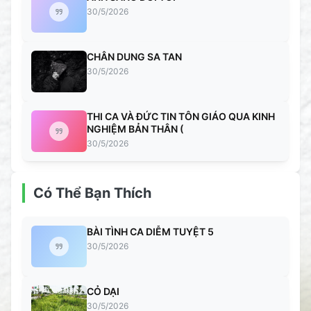
30/5/2026
CHÂN DUNG SA TAN
30/5/2026
THI CA VÀ ĐỨC TIN TÔN GIÁO QUA KINH
NGHIỆM BẢN THÂN (
30/5/2026
Có Thể Bạn Thích
BÀI TÌNH CA DIỄM TUYỆT 5
30/5/2026
CỎ DẠI
30/5/2026