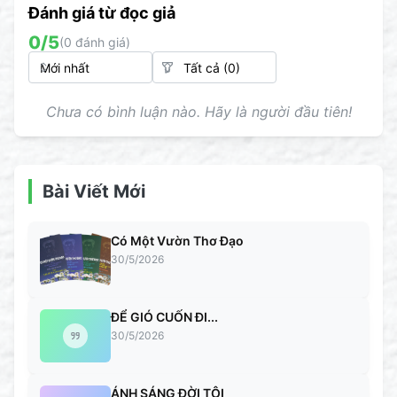
Đánh giá từ đọc giả
0
/5
(
0
đánh giá)
Chưa có bình luận nào. Hãy là người đầu tiên!
Bài Viết Mới
Có Một Vườn Thơ Đạo
30/5/2026
ĐỂ GIÓ CUỐN ĐI...
30/5/2026
ÁNH SÁNG ĐỜI TÔI