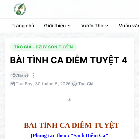
Trang chủ
Giới thiệu
Vườn Thơ
Vườn vă
TÁC GIẢ - DZUY SƠN TUYỀN
BÀI TÌNH CA DIỄM TUYỆT 4
Chia sẻ
Thứ Bảy, 30 tháng 5, 2026
Tác Giả
BÀI TÌNH CA DIỄM TUYỆT
(Phóng tác theo : “Sách Diễm Ca”