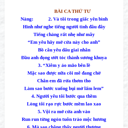
BÀI CA THỨ TƯ
Nàng: 2.
Và tôi trong giấc yên bình
Hình như nghe tiếng người tình đâu đây
Tiếng chàng rất nhẹ như mây
“Em yêu hãy mở cửa này cho anh”
Bồ câu yêu dấu giai nhân
Đầu anh đọng ướt tóc thành sương khuya
3. “Xiêm y áo mão bên lề
Mặc sao được nữa cõi mê đang chờ
Chân em đã rửa thơm tho
Làm sao bước xuống bụi mờ lấm lem”
4. Người yêu tôi bước qua thềm
Lòng tôi rạo rực bước mềm lao xao
5. Vội ra mở cửa anh vào
Run run từng ngón tuôn trào mộc hương
6. Mà sao chẳng thấy người thương