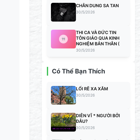
CHÂN DUNG SA TAN
30/5/2026
THI CA VÀ ĐỨC TIN
TÔN GIÁO QUA KINH
NGHIỆM BẢN THÂN (
30/5/2026
Có Thể Bạn Thích
LỐI RẼ XA XĂM
30/5/2026
DIÊN VĨ * NGƯỜI BỞI
ĐÂU?
30/5/2026