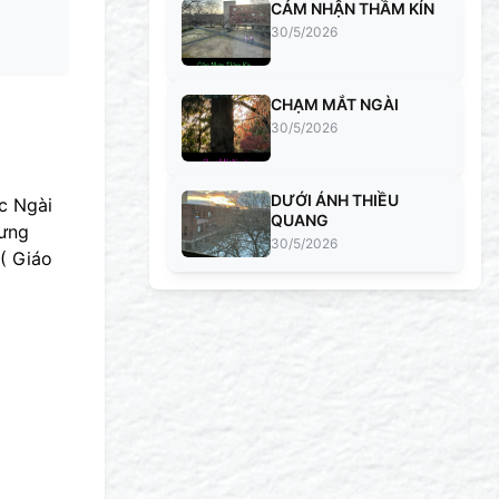
CẢM NHẬN THẦM KÍN
30/5/2026
CHẠM MẮT NGÀI
30/5/2026
DƯỚI ÁNH THIỀU
c Ngài
QUANG
hưng
30/5/2026
 ( Giáo