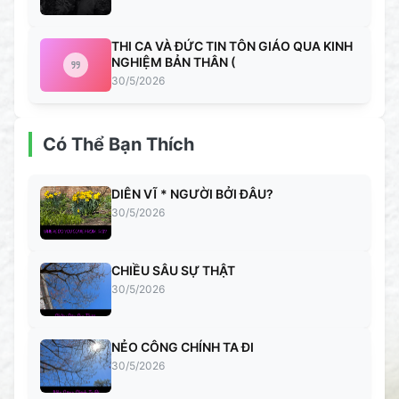
THI CA VÀ ĐỨC TIN TÔN GIÁO QUA KINH
NGHIỆM BẢN THÂN (
30/5/2026
Có Thể Bạn Thích
DIÊN VĨ * NGƯỜI BỞI ĐÂU?
30/5/2026
CHIỀU SÂU SỰ THẬT
30/5/2026
NẺO CÔNG CHÍNH TA ĐI
30/5/2026