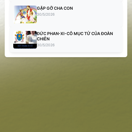
GẶP GỠ CHA CON
30/5/2026
ĐỨC PHAN-XI-CÔ MỤC TỬ CỦA ĐOÀN
CHIÊN
30/5/2026