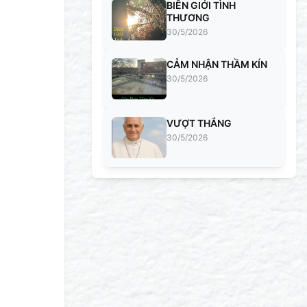
BIÊN GIỚI TÌNH
THƯƠNG
30/5/2026
CẢM NHẬN THẦM KÍN
30/5/2026
VƯỢT THẮNG
30/5/2026