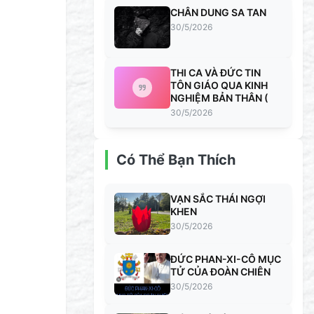
CHÂN DUNG SA TAN
30/5/2026
THI CA VÀ ĐỨC TIN
TÔN GIÁO QUA KINH
NGHIỆM BẢN THÂN (
30/5/2026
Có Thể Bạn Thích
VẠN SẮC THÁI NGỢI
KHEN
30/5/2026
ĐỨC PHAN-XI-CÔ MỤC
TỬ CỦA ĐOÀN CHIÊN
30/5/2026