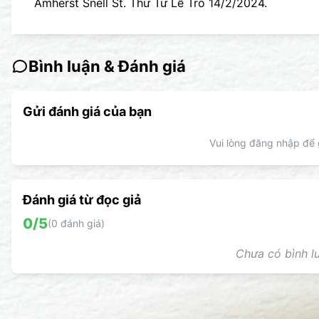
Amherst Snell St. Thứ Tư Lễ Tro 14/2/2024.
Bình luận & Đánh giá
Gửi đánh giá của bạn
Vui lòng đăng nhập để g
Đánh giá từ đọc giả
0
/5
(
0
đánh giá)
Chưa có bình lu