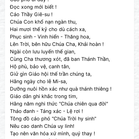
Đọc xong mới biết !
Cáo Thầy Giê-su !
Chúa Con khổ nạn ngàn thu,
Hai mươi thế kỷ cho dù cách xa,
Phục sinh - Vinh hiển - Thăng hoa,
Lên Trời, bên hữu Chúa Cha, Khải hoàn !
Ngài còn lưu luyến thế gian,
Cùng Cha thương xót, đã ban Thánh Thần,
Hộ phù, bảo vệ, canh tân,
Giử gìn Giáo hội thế trần chúng ta,
Hằng ngày cho lễ Mi-sa,
Dưỡng nuôi hồn xác như quà thánh thiêng !
Giáo dân ghi khắc trong tim,
Hằng năm nghi thức "Chúa chiên qua đời"
Tháo đanh - Táng xác - Lệ rơi !
Tông đồ cáo phó "Chúa Trời hy sinh"
Nêu cao danh Chúa uy linh!
Tạo nên văn hóa xứ mình, quý thay !