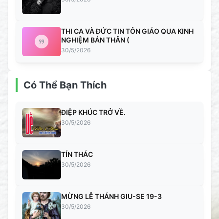
THI CA VÀ ĐỨC TIN TÔN GIÁO QUA KINH
NGHIỆM BẢN THÂN (
30/5/2026
Có Thể Bạn Thích
ĐIỆP KHÚC TRỞ VỀ.
30/5/2026
TÍN THÁC
30/5/2026
MỪNG LỄ THÁNH GIU-SE 19-3
30/5/2026