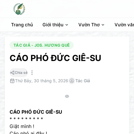
Trang chủ
Giới thiệu
Vườn Thơ
Vườn vă
TÁC GIẢ - JOS. HƯƠNG QUÊ
CÁO PHÓ ĐỨC GIÊ-SU
Chia sẻ
Thứ Bảy, 30 tháng 5, 2026
Tác Giả
CÁO PHÓ ĐỨC GIÊ-SU
* * * * * * * * *
Giật mình !
Cáo phó ai đây !