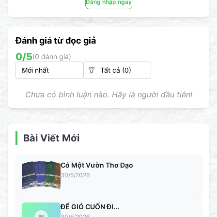
Đăng nhập ngay
Đánh giá từ đọc giả
0
/5
(
0
đánh giá)
Chưa có bình luận nào. Hãy là người đầu tiên!
Bài Viết Mới
Có Một Vườn Thơ Đạo
30/5/2026
ĐỂ GIÓ CUỐN ĐI...
30/5/2026