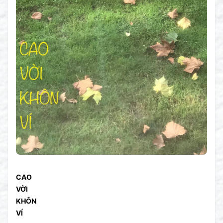
CAO
VỜI
KHÔN
VÍ