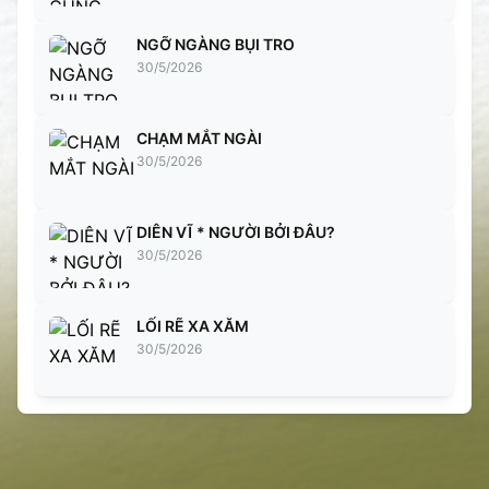
NGỠ NGÀNG BỤI TRO
30/5/2026
CHẠM MẮT NGÀI
30/5/2026
DIÊN VĨ * NGƯỜI BỞI ĐÂU?
30/5/2026
LỐI RẼ XA XĂM
30/5/2026