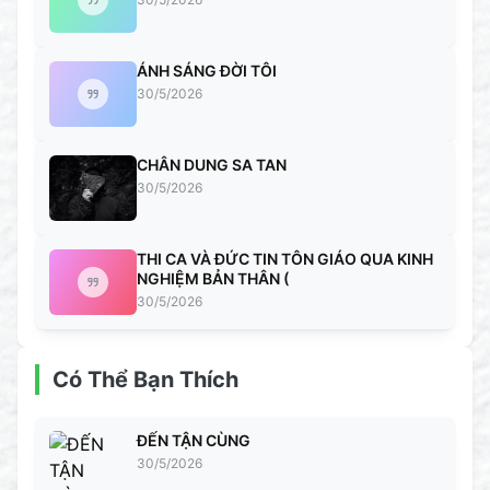
ÁNH SÁNG ĐỜI TÔI
30/5/2026
CHÂN DUNG SA TAN
30/5/2026
THI CA VÀ ĐỨC TIN TÔN GIÁO QUA KINH
NGHIỆM BẢN THÂN (
30/5/2026
Có Thể Bạn Thích
ĐẾN TẬN CÙNG
30/5/2026