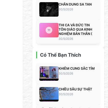
CHÂN DUNG SA TAN
30/5/2026
THI CA VÀ ĐỨC TIN
TÔN GIÁO QUA KINH
NGHIỆM BẢN THÂN (
30/5/2026
Có Thể Bạn Thích
KHIÊM CUNG SẮC TÍM
30/5/2026
CHIỀU SÂU SỰ THẬT
30/5/2026