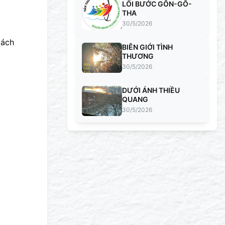
LỐI BƯỚC GÔN-GÔ-
THA
30/5/2026
cách
BIÊN GIỚI TÌNH
THƯƠNG
30/5/2026
DƯỚI ÁNH THIỀU
QUANG
30/5/2026