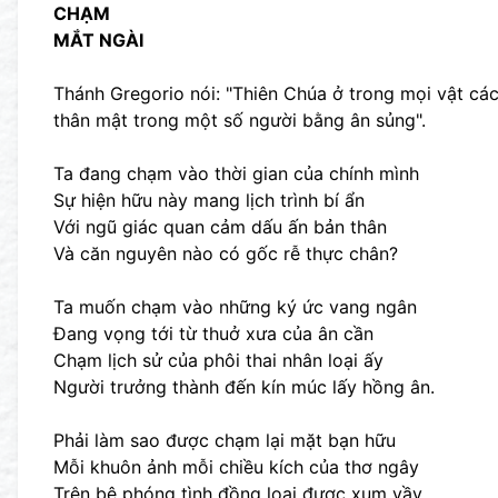
CHẠM
MẮT NGÀI
Thánh Gregorio nói: "Thiên Chúa ở trong mọi vật cá
thân mật trong một số người bằng ân sủng".
Ta đang chạm vào thời gian của chính mình
Sự hiện hữu này mang lịch trình bí ẩn
Với ngũ giác quan cảm dấu ấn bản thân
Và căn nguyên nào có gốc rễ thực chân?
Ta muốn chạm vào những ký ức vang ngân
Đang vọng tới từ thuở xưa của ân cần
Chạm lịch sử của phôi thai nhân loại ấy
Người trưởng thành đến kín múc lấy hồng ân.
Phải làm sao được chạm lại mặt bạn hữu
Mỗi khuôn ảnh mỗi chiều kích của thơ ngây
Trên bệ phóng tình đồng loại được xum vầy