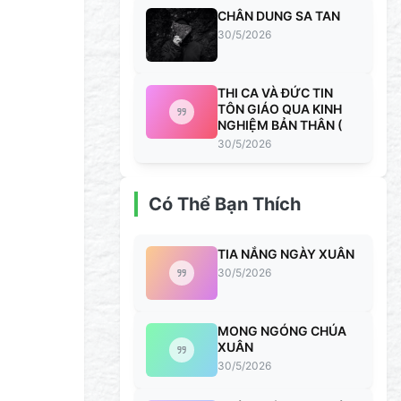
CHÂN DUNG SA TAN
30/5/2026
THI CA VÀ ĐỨC TIN
TÔN GIÁO QUA KINH
NGHIỆM BẢN THÂN (
30/5/2026
Có Thể Bạn Thích
TIA NẮNG NGÀY XUÂN
30/5/2026
MONG NGÓNG CHÚA
XUÂN
30/5/2026