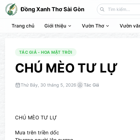
Đồng Xanh Thơ Sài Gòn
Trang chủ
Giới thiệu
Vườn Thơ
Vườn vă
TÁC GIẢ - HOA MẶT TRỜI
CHÚ MÈO TƯ LỰ
Thứ Bảy, 30 tháng 5, 2026
Tác Giả
CHÚ MÈO TƯ LỰ
Mưa trên triền dốc