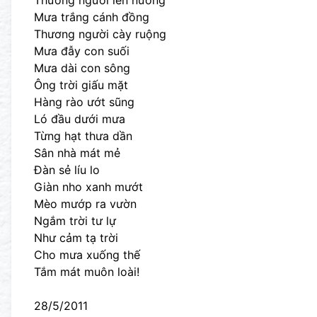
Thương người lên nương
Mưa trắng cánh đồng
Thương người cày ruộng
Mưa đẫy con suối
Mưa dài con sông
Ông trời giấu mặt
Hàng rào ướt sũng
Ló đầu dưới mưa
Từng hạt thưa dần
Sân nhà mát mẻ
Đàn sẻ líu lo
Giàn nho xanh mướt
Mèo mướp ra vườn
Ngắm trời tư lự
Như cảm tạ trời
Cho mưa xuống thế
Tắm mát muôn loài!
28/5/2011