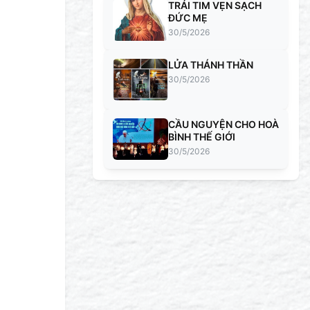
TRÁI TIM VẸN SẠCH
ĐỨC MẸ
30/5/2026
LỬA THÁNH THẦN
30/5/2026
CẦU NGUYỆN CHO HOÀ
BÌNH THẾ GIỚI
30/5/2026