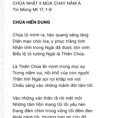
CHÚA NHẬT II MÙA CHAY NĂM A
Tin Mừng Mt 17, 1-9
CHÚA HIỂN DUNG
Chúa tỏ mình ra, hào quang sáng láng
Diện mạo chói lòa, y phục trắng tinh
Nhân tính trong Ngài đã được tôn vinh
Biểu lộ tỏ tường Ngài là Thiên Chúa.
Là Thiên Chúa ẩn mình trong mọi sự
Trong niềm vui, nỗi khổ của con người
Thần linh Ngài soi rọi khắp nơi nơi
Chiếu sáng vào những mảnh đời tăm tối.
Vào những xác thân rã rời mệt mỏi
Những tâm hồn mang tội lỗi yếu hèn
Đang đắm chìm trong vũng tối đêm đen
Ngài gánh tội, thương ban ơn cứu độ.