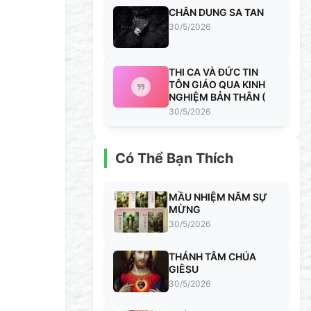
CHÂN DUNG SA TAN
30/5/2026
THI CA VÀ ĐỨC TIN
TÔN GIÁO QUA KINH
NGHIỆM BẢN THÂN (
30/5/2026
Có Thể Bạn Thích
MẦU NHIỆM NĂM SỰ
MỪNG
30/5/2026
THÁNH TÂM CHÚA
GIÊSU
30/5/2026