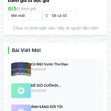
Đánh giá từ đọc giả
0
/5
(
0
đánh giá)
Chưa có bình luận nào. Hãy là người đầu tiên!
Bài Viết Mới
Có Một Vườn Thơ Đạo
30/5/2026
ĐỂ GIÓ CUỐN ĐI...
30/5/2026
ÁNH SÁNG ĐỜI TÔI