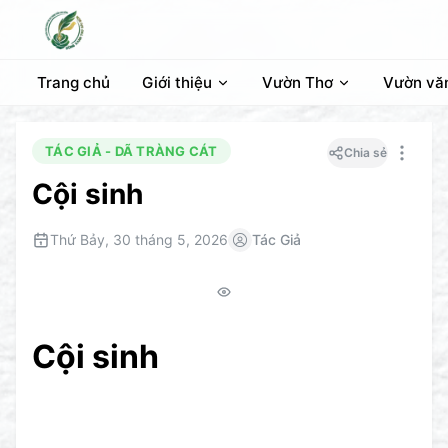
Trang chủ
Giới thiệu
Vườn Thơ
Vườn vă
TÁC GIẢ - DÃ TRÀNG CÁT
Chia sẻ
Cội sinh
Thứ Bảy, 30 tháng 5, 2026
Tác Giả
Cội sinh