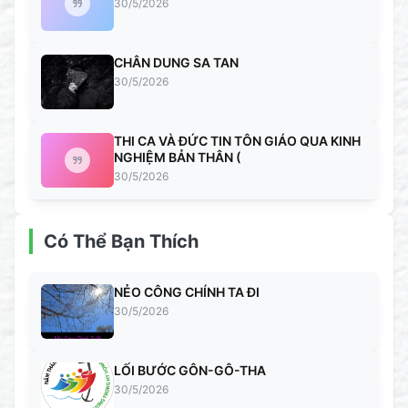
30/5/2026
CHÂN DUNG SA TAN
30/5/2026
THI CA VÀ ĐỨC TIN TÔN GIÁO QUA KINH
NGHIỆM BẢN THÂN (
30/5/2026
Có Thể Bạn Thích
NẺO CÔNG CHÍNH TA ĐI
30/5/2026
LỐI BƯỚC GÔN-GÔ-THA
30/5/2026