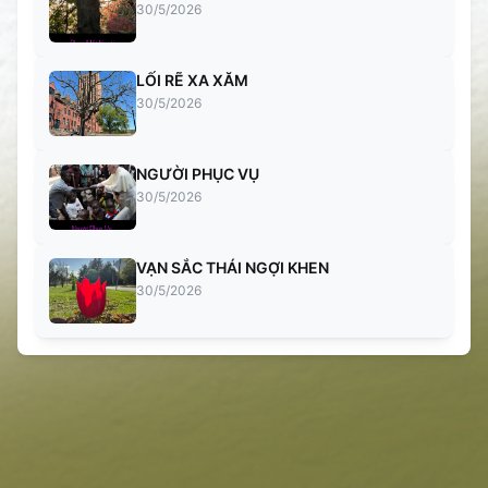
30/5/2026
LỐI RẼ XA XĂM
30/5/2026
NGƯỜI PHỤC VỤ
30/5/2026
VẠN SẮC THÁI NGỢI KHEN
30/5/2026