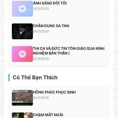
ÁNH SÁNG ĐỜI TÔI
30/5/2026
CHÂN DUNG SA TAN
30/5/2026
THI CA VÀ ĐỨC TIN TÔN GIÁO QUA KINH
NGHIỆM BẢN THÂN (
30/5/2026
Có Thể Bạn Thích
HỒNG PHÚC PHỤC SINH
30/5/2026
CHẠM MẮT NGÀI