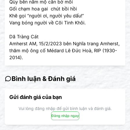
Qùy bên nấm mộ cắn bờ môi
Gối chạm hoa gai chút bồi hồi
Khẽ gọi “người ơi, người yêu dấu!”
Vang bóng người về Cõi Tinh Khôi.
Dã Tràng Cát
Amherst AM, 15/2/2023 bên Nghĩa trang Amherst,
thăm mộ ông cố Médard Lê Đức Hoà, RIP (1930-
2014).
Bình luận & Đánh giá
Gửi đánh giá của bạn
Vui lòng đăng nhập để gửi bình luận và đánh giá.
Đăng nhập ngay