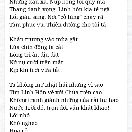
Những xấu xa. Núp bóng tối qủy ma
Thang danh vọng. Linh hồn kia té ngã
Lối giàu sang. Nơi "cỏ lùng" cháy rã
Tâm phục vụ. Thiên đường cho tôi tá!
Khẩn trương vào mùa gặt
Lúa chín đồng ta cắt
Lòng tri ân dịu dặt
Nở nụ cười trên mắt
Kịp khi trời vừa tắt!
Ta không mơ nhặt hái những vì sao
Tìm Linh Hồn về với Chúa trên cao
Không tranh giành những của cải hư hao
Nước Trời đó, trọn đời vẫn khát khao!
Lối nhỏ
Khó nghèo
Hoa cỏ