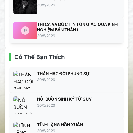
30/5/2026
THI CA VÀ ĐỨC TIN TÔN GIÁO QUA KINH
NGHIỆM BẢN THÂN (
30/5/2026
Có Thể Bạn Thích
THÂN HẠC ĐỜI PHỤNG SỰ
30/5/2026
NỖI BUỒN SINH KÝ TỬ QUY
30/5/2026
TĨNH LẶNG HỒN XUÂN
30/5/2026