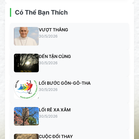
Có Thể Bạn Thích
VƯỢT THẮNG
30/5/2026
ĐẾN TẬN CÙNG
30/5/2026
LỐI BƯỚC GÔN-GÔ-THA
30/5/2026
LỐI RẼ XA XĂM
30/5/2026
CUỘC ĐỔI THAY