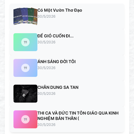
Có Một Vườn Thơ Đạo
30/5/2026
ĐỂ GIÓ CUỐN ĐI...
30/5/2026
ÁNH SÁNG ĐỜI TÔI
30/5/2026
CHÂN DUNG SA TAN
30/5/2026
THI CA VÀ ĐỨC TIN TÔN GIÁO QUA KINH
NGHIỆM BẢN THÂN (
30/5/2026