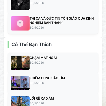
30/5/2026
THI CA VÀ ĐỨC TIN TÔN GIÁO QUA KINH
NGHIỆM BẢN THÂN (
30/5/2026
Có Thể Bạn Thích
CHẠM MẮT NGÀI
30/5/2026
KHIÊM CUNG SẮC TÍM
30/5/2026
LỐI RẼ XA XĂM
30/5/2026