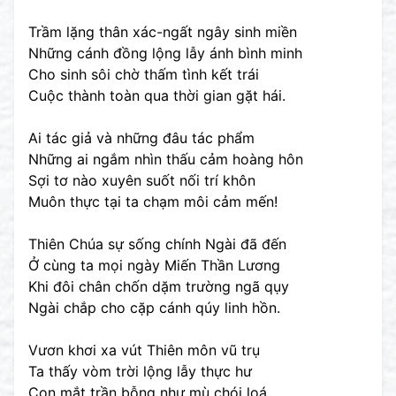
Trầm lặng thân xác-ngất ngây sinh miền
Những cánh đồng lộng lẫy ánh bình minh
Cho sinh sôi chờ thấm tình kết trái
Cuộc thành toàn qua thời gian gặt hái.
Ai tác giả và những đâu tác phẩm
Những ai ngắm nhìn thấu cảm hoàng hôn
Sợi tơ nào xuyên suốt nối trí khôn
Muôn thực tại ta chạm môi cảm mến!
Thiên Chúa sự sống chính Ngài đã đến
Ở cùng ta mọi ngày Miến Thần Lương
Khi đôi chân chốn dặm trường ngã qụy
Ngài chắp cho cặp cánh qúy linh hồn.
Vươn khơi xa vút Thiên môn vũ trụ
Ta thấy vòm trời lộng lẫy thực hư
Con mắt trần bỗng như mù chói loá