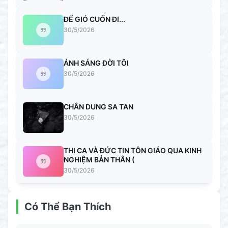
ĐỂ GIÓ CUỐN ĐI...
30/5/2026
ÁNH SÁNG ĐỜI TÔI
30/5/2026
CHÂN DUNG SA TAN
30/5/2026
THI CA VÀ ĐỨC TIN TÔN GIÁO QUA KINH
NGHIỆM BẢN THÂN (
30/5/2026
Có Thể Bạn Thích