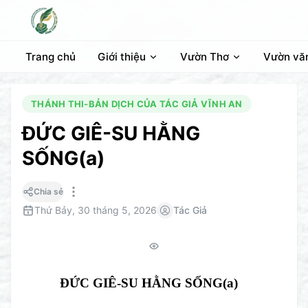
Trang chủ
Giới thiệu
Vườn Thơ
Vườn vă
THÁNH THI-BẢN DỊCH CỦA TÁC GIẢ VĨNH AN
ĐỨC GIÊ-SU HẰNG
SỐNG(a)
Chia sẻ
Thứ Bảy, 30 tháng 5, 2026
Tác Giả
ĐỨC GIÊ-SU HẰNG SỐNG(a)