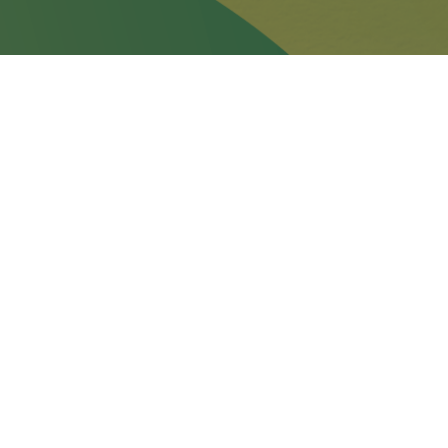
hương.