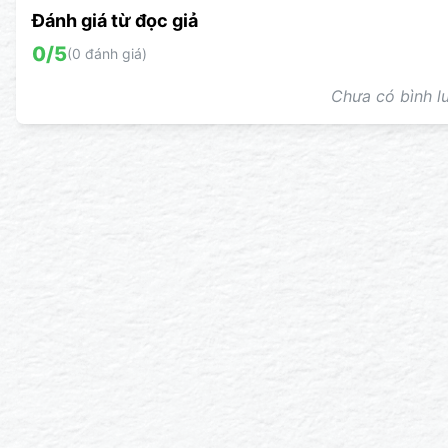
Đánh giá từ đọc giả
0
/5
(
0
đánh giá)
Chưa có bình lu