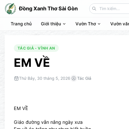
Đồng Xanh Thơ Sài Gòn
Trang chủ
Giới thiệu
Vườn Thơ
Vườn vă
TÁC GIẢ - VĨNH AN
EM VỀ
Thứ Bảy, 30 tháng 5, 2026
Tác Giả
EM VỀ
Giáo đường vẫn nắng ngày xưa