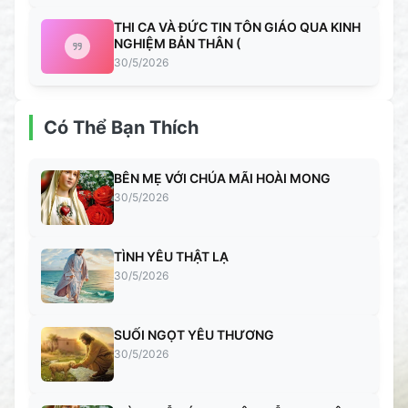
THI CA VÀ ĐỨC TIN TÔN GIÁO QUA KINH
NGHIỆM BẢN THÂN (
30/5/2026
Có Thể Bạn Thích
BÊN MẸ VỚI CHÚA MÃI HOÀI MONG
30/5/2026
TÌNH YÊU THẬT LẠ
30/5/2026
SUỐI NGỌT YÊU THƯƠNG
30/5/2026