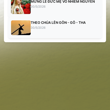
MỪNG LỄ ĐỨC MẸ VÔ NHIỄM NGUYÊN
30/5/2026
THEO CHÚA LÊN GÔN - GÔ - THA
30/5/2026