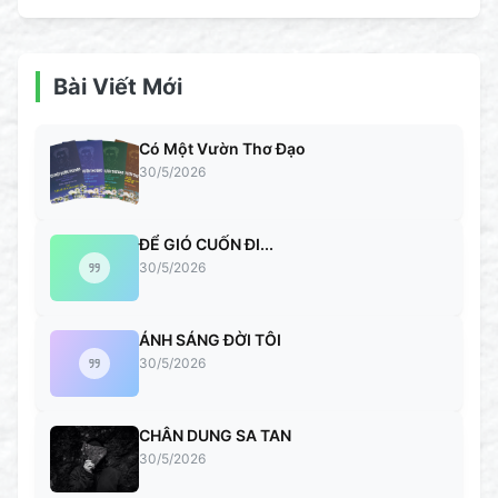
Bài Viết Mới
Có Một Vườn Thơ Đạo
30/5/2026
ĐỂ GIÓ CUỐN ĐI...
30/5/2026
ÁNH SÁNG ĐỜI TÔI
30/5/2026
CHÂN DUNG SA TAN
30/5/2026