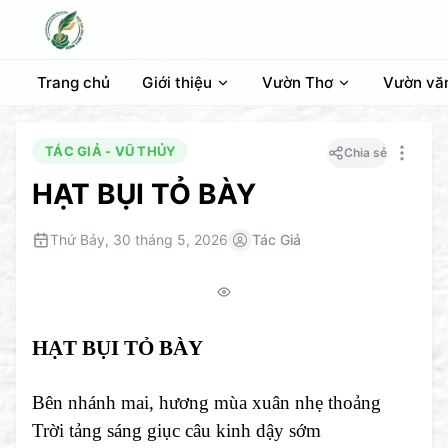
Trang chủ
Giới thiệu
Vườn Thơ
Vườn vă
TÁC GIẢ - VŨ THỦY
Chia sẻ
HẠT BỤI TỎ BÀY
Thứ Bảy, 30 tháng 5, 2026
Tác Giả
HẠT BỤI TỎ BÀY
Bên nhánh mai, hương mùa xuân nhẹ thoảng
Trời tảng sáng giục câu kinh dậy sớm