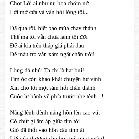
Chợt Lời ai như nụ hoa chớm nở
Lời mở cửa và vấn hỏi lòng tôi...
Đã qua rồi, biết bao mùa chay thánh
Thế mà tôi vẫn chưa lánh tội đời
Để ai kia trên thập giá phải đau
Để màu tro vẫn xám ngắt chân trời!
Lòng đã nhủ: Ta chỉ là hạt bụi!
Tim óc còn khao khát chuyện hư vinh
Xin cho tôi một sám hối chân thành
Cuộc lữ hành về phía trước nhẹ tênh...!
Nắng lênh đênh nâng hồn lên cao vút
Có chút gì ấm áp giữa tim tôi
Gió đã thổi vào hồn câu tình ái
Lời yêu thương cho hoa trái ngọt ngào!