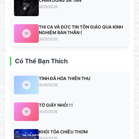
CHÂN DUNG SA TAN
30/5/2026
THI CA VÀ ĐỨC TIN TÔN GIÁO QUA KINH
NGHIỆM BẢN THÂN (
30/5/2026
Có Thể Bạn Thích
TÌNH ĐÃ HÓA THIÊN THU
30/5/2026
TỜ GIẤY NHỎ! ! !
30/5/2026
KHÓI TỎA CHIỀU THƠM
30/5/2026