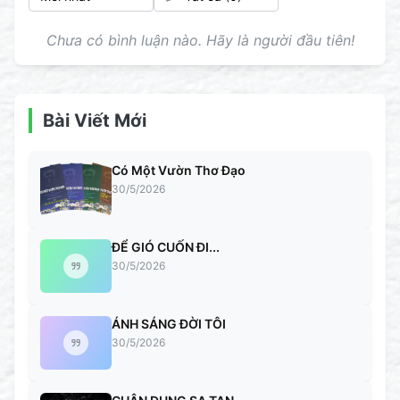
Chưa có bình luận nào. Hãy là người đầu tiên!
Bài Viết Mới
Có Một Vườn Thơ Đạo
30/5/2026
ĐỂ GIÓ CUỐN ĐI...
30/5/2026
ÁNH SÁNG ĐỜI TÔI
30/5/2026