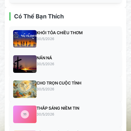
Có Thể Bạn Thích
KHÓI TỎA CHIỀU THƠM
30/5/2026
NẤN NÁ
30/5/2026
CHO TRỌN CUỘC TÌNH
30/5/2026
THẮP SÁNG NIỀM TIN
30/5/2026