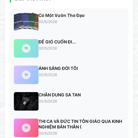
Có Một Vườn Thơ Đạo
30/5/2026
ĐỂ GIÓ CUỐN ĐI...
30/5/2026
ÁNH SÁNG ĐỜI TÔI
30/5/2026
CHÂN DUNG SA TAN
30/5/2026
THI CA VÀ ĐỨC TIN TÔN GIÁO QUA KINH
NGHIỆM BẢN THÂN (
30/5/2026