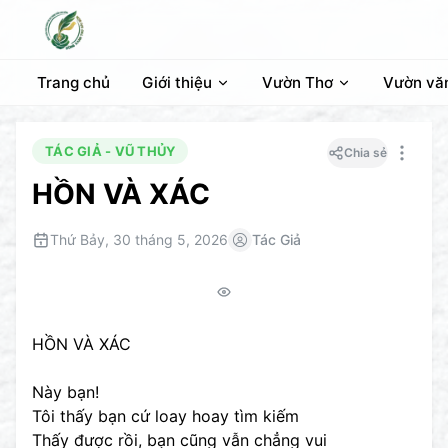
Trang chủ
Giới thiệu
Vườn Thơ
Vườn vă
TÁC GIẢ - VŨ THỦY
Chia sẻ
HỒN VÀ XÁC
Thứ Bảy, 30 tháng 5, 2026
Tác Giả
HỒN VÀ XÁC
Này bạn!
Tôi thấy bạn cứ loay hoay tìm kiếm
Thấy được rồi, bạn cũng vẫn chẳng vui