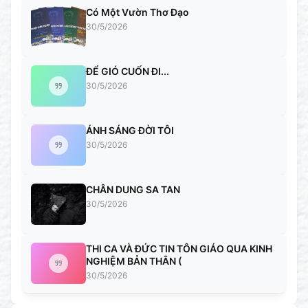
Có Một Vườn Thơ Đạo
30/5/2026
ĐỂ GIÓ CUỐN ĐI...
30/5/2026
ÁNH SÁNG ĐỜI TÔI
30/5/2026
CHÂN DUNG SA TAN
30/5/2026
THI CA VÀ ĐỨC TIN TÔN GIÁO QUA KINH
NGHIỆM BẢN THÂN (
30/5/2026