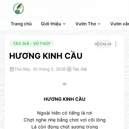
Trang chủ
Giới thiệu
Vườn Thơ
Vườn vă
TÁC GIẢ - VŨ THỦY
Chia sẻ
HƯƠNG KINH CẦU
Thứ Bảy, 30 tháng 5, 2026
Tác Giả
HƯƠNG KINH CẦU
Ngoài hiên có tiếng lá rơi
Chợt nghe nhẹ bẫng chơi vơi cõi lòng
Lá còn đọng chút sương trong