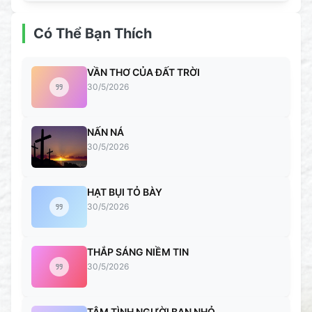
Có Thể Bạn Thích
VẦN THƠ CỦA ĐẤT TRỜI
30/5/2026
NẤN NÁ
30/5/2026
HẠT BỤI TỎ BÀY
30/5/2026
THẮP SÁNG NIỀM TIN
30/5/2026
TÂM TÌNH NGƯỜI BẠN NHỎ