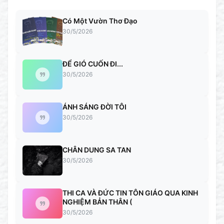
Có Một Vườn Thơ Đạo
30/5/2026
ĐỂ GIÓ CUỐN ĐI...
30/5/2026
ÁNH SÁNG ĐỜI TÔI
30/5/2026
CHÂN DUNG SA TAN
30/5/2026
THI CA VÀ ĐỨC TIN TÔN GIÁO QUA KINH
NGHIỆM BẢN THÂN (
30/5/2026