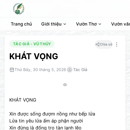
Trang chủ
Giới thiệu
Vườn Thơ
Vườn vă
TÁC GIẢ - VŨ THỦY
Chia sẻ
KHÁT VỌNG
Thứ Bảy, 30 tháng 5, 2026
Tác Giả
KHÁT VỌNG
Xin được sống đượm nồng như bếp lửa
Lửa tin yêu lửa ấm áp phận người
Xin đừng là đống tro tàn lạnh lẽo