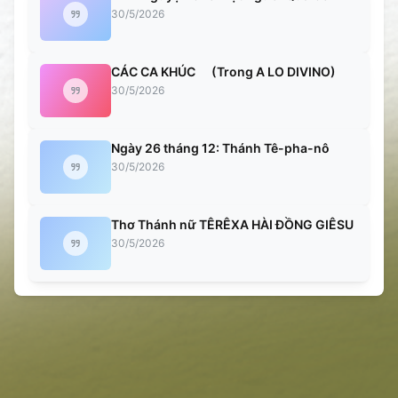
30/5/2026
CÁC CA KHÚC (Trong A LO DIVINO)
30/5/2026
Ngày 26 tháng 12: Thánh Tê-pha-nô
30/5/2026
Thơ Thánh nữ TÊRÊXA HÀI ĐỒNG GIÊSU
30/5/2026