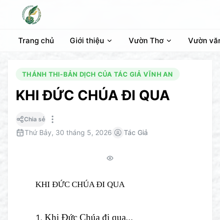
Trang chủ
Giới thiệu
Vườn Thơ
Vườn vă
THÁNH THI-BẢN DỊCH CỦA TÁC GIẢ VĨNH AN
KHI ĐỨC CHÚA ĐI QUA
Chia sẻ
Thứ Bảy, 30 tháng 5, 2026
Tác Giả
KHI ĐỨC CHÚA ĐI QUA
Khi Đức Chúa đi qua...