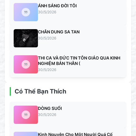
ÁNH SÁNG ĐỜI TÔI
30/5/2026
CHÂN DUNG SA TAN
30/5/2026
THI CA VÀ ĐỨC TIN TÔN GIÁO QUA KINH
NGHIỆM BẢN THÂN (
30/5/2026
Có Thể Bạn Thích
DÒNG SUỐI
30/5/2026
Kinh Nguyện Cho Một Người Quá Cố