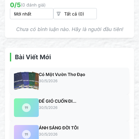
0
/5
(
0
đánh giá)
Chưa có bình luận nào. Hãy là người đầu tiên!
Bài Viết Mới
Có Một Vườn Thơ Đạo
30/5/2026
ĐỂ GIÓ CUỐN ĐI...
30/5/2026
ÁNH SÁNG ĐỜI TÔI
30/5/2026