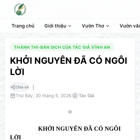
Trang chủ
Giới thiệu
Vườn Thơ
Vườn vă
THÁNH THI-BẢN DỊCH CỦA TÁC GIẢ VĨNH AN
KHỞI NGUYÊN ĐÃ CÓ NGÔI
LỜI
Chia sẻ
Thứ Bảy, 30 tháng 5, 2026
Tác Giả
KHỞI NGUYÊN ĐÃ CÓ NGÔI
LỜI