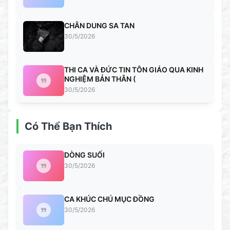
CHÂN DUNG SA TAN
30/5/2026
THI CA VÀ ĐỨC TIN TÔN GIÁO QUA KINH
NGHIỆM BẢN THÂN (
30/5/2026
Có Thể Bạn Thích
DÒNG SUỐI
30/5/2026
CA KHÚC CHÚ MỤC ĐỒNG
30/5/2026