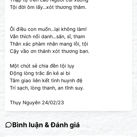
Tội đời ôm lấy...xót thương thăm.
Ôi điều con muốn...lại không làm!
Vẫn thích nổi danh...sân, sĩ, tham
Thân xác phàm nhân mang lỗi, tội
Cậy vầo ơn thánh xót thương ban.
Một chút sẻ chia đền tội lụy
Động lòng trắc ẩn kẻ ai bi
Tâm giao liên kết tình huynh đệ
Trí sạch, lòng thanh, an tĩnh suy.
Thụy Nguyên 24/02/23
Bình luận & Đánh giá