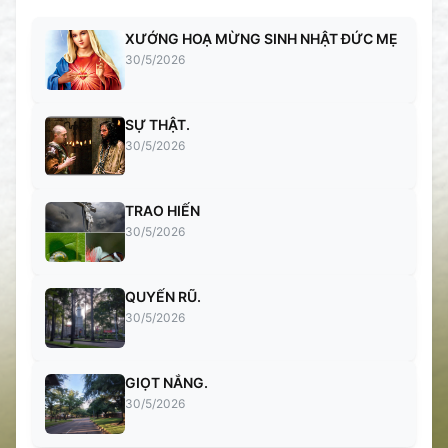
XƯỚNG HOẠ MỪNG SINH NHẬT ĐỨC MẸ
30/5/2026
SỰ THẬT.
30/5/2026
TRAO HIẾN
30/5/2026
QUYẾN RŨ.
30/5/2026
GIỌT NẮNG.
30/5/2026