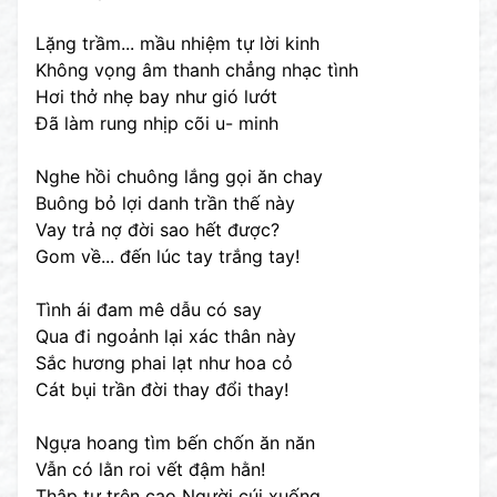
Lặng trầm... mầu nhiệm tự lời kinh
Không vọng âm thanh chẳng nhạc tình
Hơi thở nhẹ bay như gió lướt
Đã làm rung nhịp cõi u- minh
Nghe hồi chuông lắng gọi ăn chay
Buông bỏ lợi danh trần thế này
Vay trả nợ đời sao hết được?
Gom về... đến lúc tay trắng tay!
Tình ái đam mê dẫu có say
Qua đi ngoảnh lại xác thân này
Sắc hương phai lạt như hoa cỏ
Cát bụi trần đời thay đổi thay!
Ngựa hoang tìm bến chốn ăn năn
Vẫn có lằn roi vết đậm hằn!
Thập tự trên cao Người cúi xuống