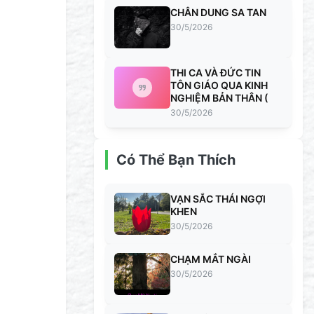
CHÂN DUNG SA TAN
30/5/2026
THI CA VÀ ĐỨC TIN
TÔN GIÁO QUA KINH
NGHIỆM BẢN THÂN (
30/5/2026
Có Thể Bạn Thích
VẠN SẮC THÁI NGỢI
KHEN
30/5/2026
CHẠM MẮT NGÀI
30/5/2026