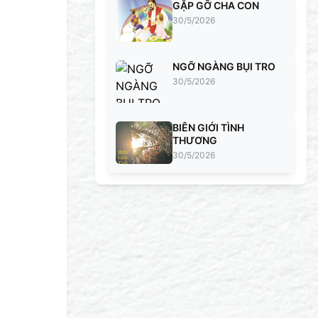
GẶP GỠ CHA CON
30/5/2026
NGỠ NGÀNG BỤI TRO
30/5/2026
BIÊN GIỚI TÌNH
THƯƠNG
30/5/2026