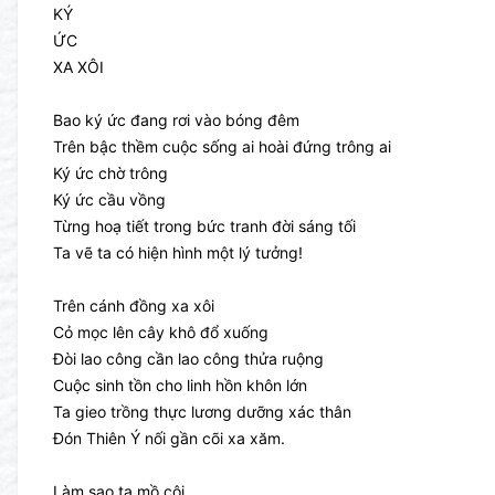
KÝ
ỨC
XA XÔI
Bao ký ức đang rơi vào bóng đêm
Trên bậc thềm cuộc sống ai hoài đứng trông ai
Ký ức chờ trông
Ký ức cầu vồng
Từng hoạ tiết trong bức tranh đời sáng tối
Ta vẽ ta có hiện hình một lý tưởng!
Trên cánh đồng xa xôi
Cỏ mọc lên cây khô đổ xuống
Đòi lao công cần lao công thửa ruộng
Cuộc sinh tồn cho linh hồn khôn lớn
Ta gieo trồng thực lương dưỡng xác thân
Đón Thiên Ý nối gần cõi xa xăm.
Làm sao ta mồ côi