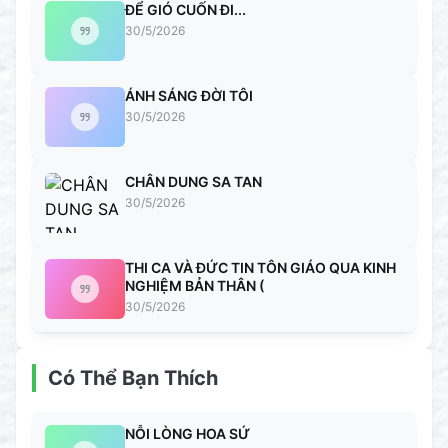
ĐỂ GIÓ CUỐN ĐI...
30/5/2026
ÁNH SÁNG ĐỜI TÔI
30/5/2026
CHÂN DUNG SA TAN
30/5/2026
THI CA VÀ ĐỨC TIN TÔN GIÁO QUA KINH
NGHIỆM BẢN THÂN (
30/5/2026
Có Thể Bạn Thích
NỖI LÒNG HOA SỨ