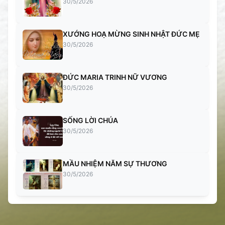
30/5/2026
XƯỚNG HOẠ MỪNG SINH NHẬT ĐỨC MẸ
30/5/2026
ĐỨC MARIA TRINH NỮ VƯƠNG
30/5/2026
SỐNG LỜI CHÚA
30/5/2026
MẦU NHIỆM NĂM SỰ THƯƠNG
30/5/2026