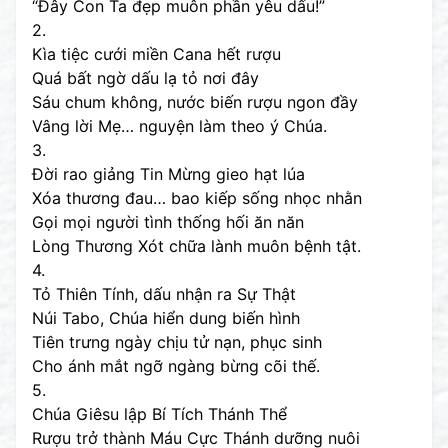
“Đây Con Ta đẹp muôn phần yêu dấu!”
2.
Kìa tiệc cưới miền Cana hết rượu
Quá bất ngờ dấu lạ tỏ nơi đây
Sáu chum không, nước biến rượu ngon đầy
Vâng lời Mẹ… nguyện làm theo ý Chúa.
3.
Đời rao giảng Tin Mừng gieo hạt lúa
Xóa thương đau… bao kiếp sống nhọc nhằn
Gọi mọi người tình thống hối ăn năn
Lòng Thương Xót chữa lành muôn bệnh tật.
4.
Tỏ Thiên Tính, dấu nhận ra Sự Thật
Núi Tabo, Chúa hiển dung biến hình
Tiên trưng ngày chịu tử nạn, phục sinh
Cho ánh mắt ngỡ ngàng bừng cõi thế.
5.
Chúa Giêsu lập Bí Tích Thánh Thể
Rượu trở thành Máu Cực Thánh dưỡng nuôi