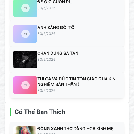
ĐỂ GIÓ CUỐN ĐI...
30/5/2026
ÁNH SÁNG ĐỜI TÔI
30/5/2026
CHÂN DUNG SA TAN
30/5/2026
THI CA VÀ ĐỨC TIN TÔN GIÁO QUA KINH
NGHIỆM BẢN THÂN (
30/5/2026
Có Thể Bạn Thích
ĐỒNG XANH THƠ DÂNG HOA KÍNH MẸ