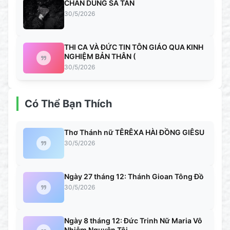
CHÂN DUNG SA TAN
30/5/2026
THI CA VÀ ĐỨC TIN TÔN GIÁO QUA KINH
NGHIỆM BẢN THÂN (
30/5/2026
Có Thể Bạn Thích
Thơ Thánh nữ TÊRÊXA HÀI ĐỒNG GIÊSU
30/5/2026
Ngày 27 tháng 12: Thánh Gioan Tông Đồ
30/5/2026
Ngày 8 tháng 12: Đức Trinh Nữ Maria Vô
Nhiễm Nguyên Tội