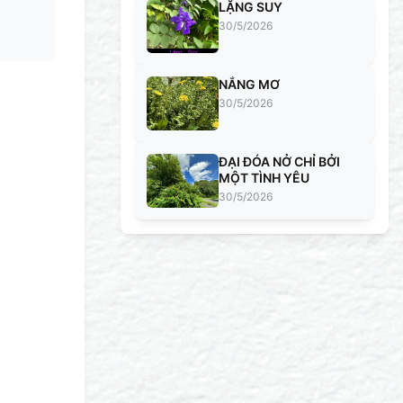
LẶNG SUY
30/5/2026
NẮNG MƠ
30/5/2026
ĐẠI ĐÓA NỞ CHỈ BỞI
MỘT TÌNH YÊU
30/5/2026