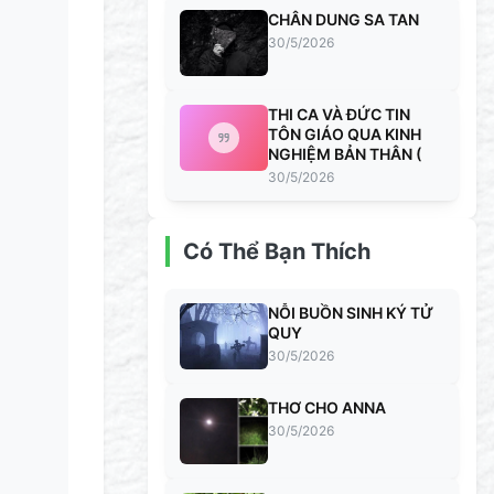
CHÂN DUNG SA TAN
30/5/2026
THI CA VÀ ĐỨC TIN
TÔN GIÁO QUA KINH
NGHIỆM BẢN THÂN (
30/5/2026
Có Thể Bạn Thích
NỖI BUỒN SINH KÝ TỬ
QUY
30/5/2026
THƠ CHO ANNA
30/5/2026