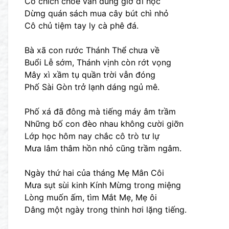
Cô chích choè vẫn đúng giờ đi học
Dừng quán sách mua cây bút chì nhỏ
Cô chủ tiệm tay ly cà phê đá.
Bà xã con rước Thánh Thể chưa về
Buổi Lễ sớm, Thánh vịnh còn rớt vọng
Mây xì xầm tụ quần trời vẫn đóng
Phố Sài Gòn trở lạnh dáng ngủ mê.
Phố xá đã đông mà tiếng máy âm trầm
Những bố con đèo nhau không cười giỡn
Lớp học hôm nay chắc cô trò tư lự
Mưa lâm thâm hồn nhỏ cũng trầm ngâm.
Ngày thứ hai của tháng Mẹ Mân Côi
Mưa sụt sùi kinh Kính Mừng trong miệng
Lòng muốn ấm, tìm Mắt Mẹ, Mẹ ôi
Dâng một ngày trong thinh hơi lặng tiếng.