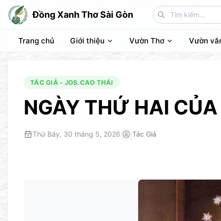
Đồng Xanh Thơ Sài Gòn
Trang chủ
Giới thiệu
Vườn Thơ
Vườn vă
TÁC GIẢ - JOS.CAO THÁI
NGÀY THỨ HAI CỦA
Thứ Bảy, 30 tháng 5, 2026
Tác Giả