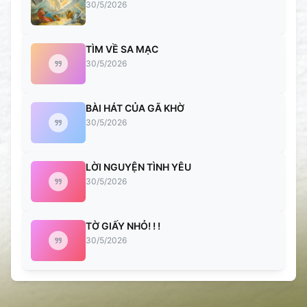
30/5/2026
TÌM VỀ SA MẠC
30/5/2026
BÀI HÁT CỦA GÃ KHỜ
30/5/2026
LỜI NGUYỆN TÌNH YÊU
30/5/2026
TỜ GIẤY NHỎ! ! !
30/5/2026