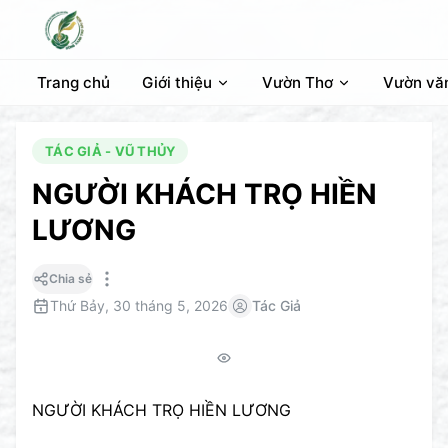
Trang chủ
Giới thiệu
Vườn Thơ
Vườn vă
TÁC GIẢ - VŨ THỦY
NGƯỜI KHÁCH TRỌ HIỀN
LƯƠNG
Chia sẻ
Thứ Bảy, 30 tháng 5, 2026
Tác Giả
NGƯỜI KHÁCH TRỌ HIỀN LƯƠNG