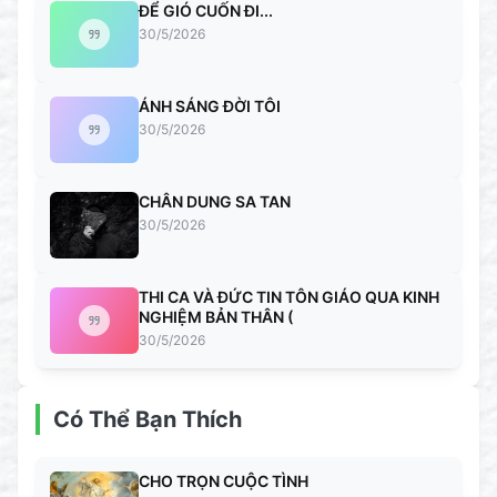
ĐỂ GIÓ CUỐN ĐI...
30/5/2026
ÁNH SÁNG ĐỜI TÔI
30/5/2026
CHÂN DUNG SA TAN
30/5/2026
THI CA VÀ ĐỨC TIN TÔN GIÁO QUA KINH
NGHIỆM BẢN THÂN (
30/5/2026
Có Thể Bạn Thích
CHO TRỌN CUỘC TÌNH