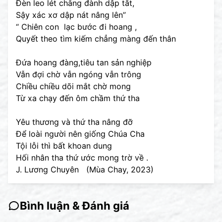
Đèn leo lét chẳng đành dập tắt,
Sậy xác xơ dập nát nâng lên”
“ Chiên con lạc bước đi hoang ,
Quyết theo tìm kiếm chẳng màng đến thân
Đứa hoang đàng,tiêu tan sản nghiệp
Vẫn đợi chờ vẫn ngóng vẫn trông
Chiều chiều dõi mắt chờ mong
Từ xa chạy đến ôm chầm thứ tha
Yêu thương và thứ tha nâng đỡ
Để loài người nên giống Chúa Cha
Tội lỗi thì bất khoan dung
Hối nhân tha thứ ước mong trờ về .
J. Lương Chuyên (Mùa Chay, 2023)
Bình luận & Đánh giá