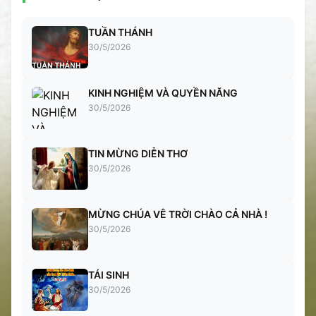
TUẦN THÁNH
30/5/2026
KINH NGHIỆM VÀ QUYỀN NĂNG
30/5/2026
TIN MỪNG DIỄN THƠ
30/5/2026
MỪNG CHÚA VÊ TRỜI CHÀO CẢ NHÀ !
30/5/2026
TÁI SINH
30/5/2026