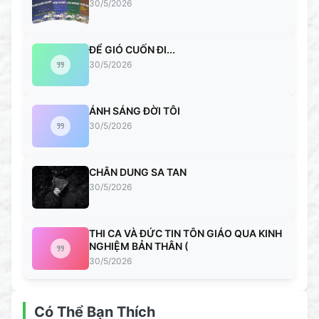
30/5/2026
ĐỂ GIÓ CUỐN ĐI...
30/5/2026
ÁNH SÁNG ĐỜI TÔI
30/5/2026
CHÂN DUNG SA TAN
30/5/2026
THI CA VÀ ĐỨC TIN TÔN GIÁO QUA KINH
NGHIỆM BẢN THÂN (
30/5/2026
Có Thể Bạn Thích