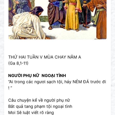
THỨ HAI TUẦN V MÙA CHAY NĂM A
(Ga 8,1-11)
NGƯỜI PHỤ NỮ NGOẠI TÌNH
“Ai trong các ngươi sạch tội, háy NÉM ĐÁ trước đi
! “
Câu chuyện kể về người phụ nữ
Bắt quả tang phạm tội ngoại tình
Moi Sê luật viết rõ ràng