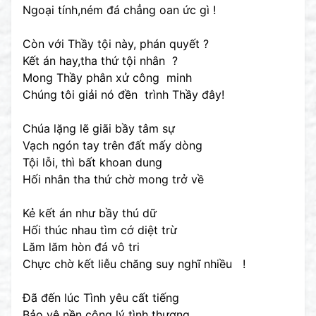
Ngoại tính,ném đá chẳng oan ức gì !
Còn với Thầy tội này, phán quyết ?
Kết án hay,tha thứ tội nhân ?
Mong Thầy phân xử công minh
Chúng tôi giải nó đền trình Thầy đây!
Chúa lặng lẽ giãi bầy tâm sự
Vạch ngón tay trên đất mấy dòng
Tội lỗi, thì bất khoan dung
Hối nhân tha thứ chờ mong trở về
Kẻ kết án như bầy thú dữ
Hối thúc nhau tìm cớ diệt trừ
Lăm lăm hòn đá vô tri
Chực chờ kết liễu chăng suy nghĩ nhiều !
Đã đến lúc Tình yêu cất tiếng
Bảo vệ nền công lý tình thương