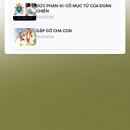
ĐỨC PHAN-XI-CÔ MỤC TỬ CỦA ĐOÀN
CHIÊN
30/5/2026
GẶP GỠ CHA CON
30/5/2026