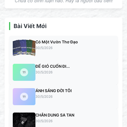
Chưa có bình luận nào. Hãy là người đầu tiên!
Bài Viết Mới
Có Một Vườn Thơ Đạo
30/5/2026
ĐỂ GIÓ CUỐN ĐI...
30/5/2026
ÁNH SÁNG ĐỜI TÔI
30/5/2026
CHÂN DUNG SA TAN
30/5/2026