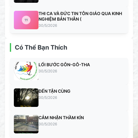
THI CA VÀ ĐỨC TIN TÔN GIÁO QUA KINH
NGHIỆM BẢN THÂN (
30/5/2026
Có Thể Bạn Thích
LỐI BƯỚC GÔN-GÔ-THA
30/5/2026
ĐẾN TẬN CÙNG
30/5/2026
CẢM NHẬN THẦM KÍN
30/5/2026