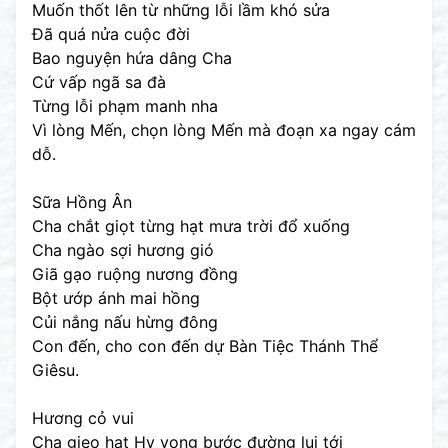
Muốn thốt lên từ những lỗi lầm khó sửa
Đã quá nửa cuộc đời
Bao nguyện hứa dâng Cha
Cứ vấp ngã sa đà
Từng lỗi phạm manh nha
Vì lòng Mến, chọn lòng Mến mà đoạn xa ngay cám
dỗ.
Sữa Hồng Ân
Cha chắt giọt từng hạt mưa trời đổ xuống
Cha ngào sợi hương gió
Giã gạo ruộng nương đồng
Bột ướp ánh mai hồng
Củi nắng nấu hừng đông
Con đến, cho con đến dự Bàn Tiệc Thánh Thể
Giêsu.
Hương cỏ vui
Cha gieo hạt Hy vọng bước đường lui tới