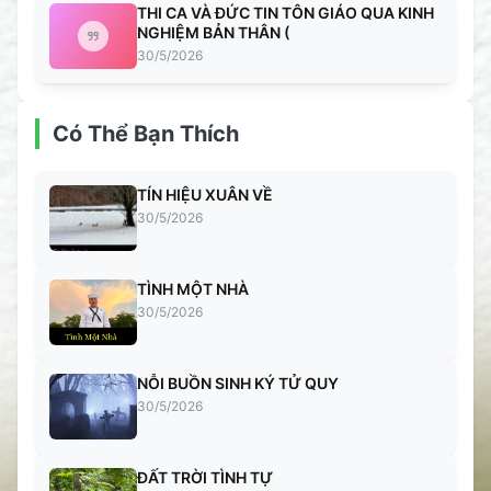
THI CA VÀ ĐỨC TIN TÔN GIÁO QUA KINH
NGHIỆM BẢN THÂN (
30/5/2026
Có Thể Bạn Thích
TÍN HIỆU XUÂN VỀ
30/5/2026
TÌNH MỘT NHÀ
30/5/2026
NỖI BUỒN SINH KÝ TỬ QUY
30/5/2026
ĐẤT TRỜI TÌNH TỰ