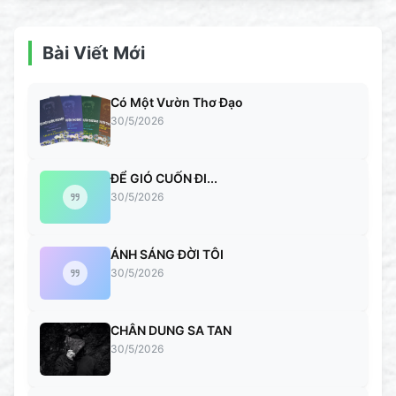
Bài Viết Mới
Có Một Vườn Thơ Đạo
30/5/2026
ĐỂ GIÓ CUỐN ĐI...
30/5/2026
ÁNH SÁNG ĐỜI TÔI
30/5/2026
CHÂN DUNG SA TAN
30/5/2026