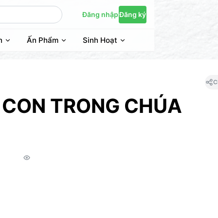
Đăng nhập
Đăng ký
n
Ấn Phẩm
Sinh Hoạt
C
 CON TRONG CHÚA