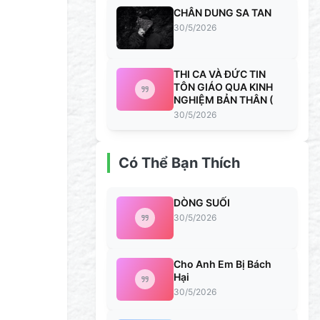
CHÂN DUNG SA TAN
30/5/2026
THI CA VÀ ĐỨC TIN
TÔN GIÁO QUA KINH
NGHIỆM BẢN THÂN (
30/5/2026
Có Thể Bạn Thích
DÒNG SUỐI
30/5/2026
Cho Anh Em Bị Bách
Hại
30/5/2026