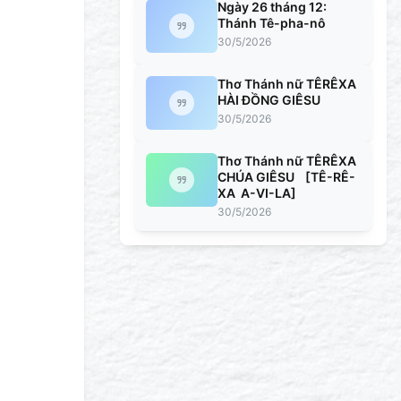
Ngày 26 tháng 12:
Thánh Tê-pha-nô
30/5/2026
Thơ Thánh nữ TÊRÊXA
HÀI ĐỒNG GIÊSU
30/5/2026
Thơ Thánh nữ TÊRÊXA
CHÚA GIÊSU [TÊ-RÊ-
XA A-VI-LA]
30/5/2026