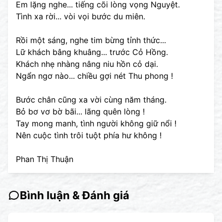
Em lặng nghe... tiếng cõi lòng vọng Nguyệt.
Tình xa rời... vòi vọi bước du miên.
Rồi một sáng, nghe tim bừng tỉnh thức...
Lữ khách bâng khuâng... trước Cỏ Hồng.
Khách nhẹ nhàng nâng niu hồn cỏ dại.
Ngẩn ngơ nào... chiều gợi nét Thu phong !
Bước chân cũng xa vời cùng năm tháng.
Bỏ bơ vơ bờ bãi... lãng quên lòng !
Tay mong manh, tình người không giữ nổi !
Nên cuộc tình trôi tuột phía hư không !
Phan Thị Thuận
Bình luận & Đánh giá