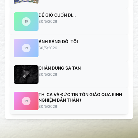
ĐỂ GIÓ CUỐN ĐI...
30/5/2026
ÁNH SÁNG ĐỜI TÔI
30/5/2026
CHÂN DUNG SA TAN
30/5/2026
THI CA VÀ ĐỨC TIN TÔN GIÁO QUA KINH
NGHIỆM BẢN THÂN (
30/5/2026