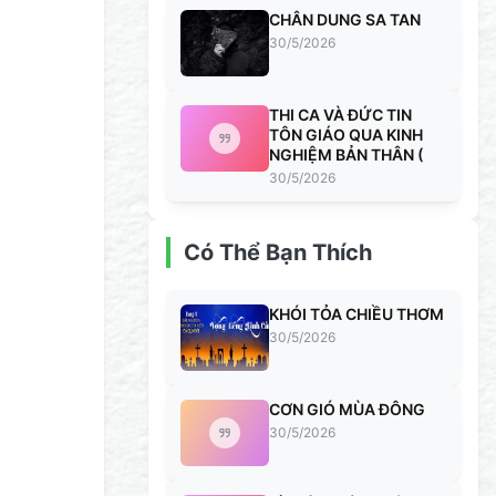
CHÂN DUNG SA TAN
30/5/2026
THI CA VÀ ĐỨC TIN
TÔN GIÁO QUA KINH
NGHIỆM BẢN THÂN (
30/5/2026
Có Thể Bạn Thích
KHÓI TỎA CHIỀU THƠM
30/5/2026
CƠN GIÓ MÙA ĐÔNG
30/5/2026