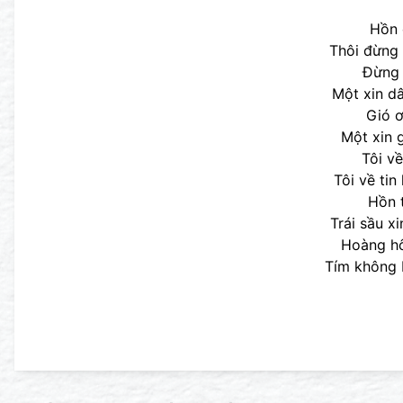
Hồn 
Thôi đừng
Đừng 
Một xin dâ
Gió ơ
Một xin g
Tôi v
Tôi về tin
Hồn 
Trái sầu x
Hoàng hô
Tím không b