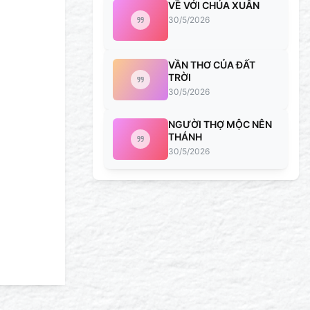
VỀ VỚI CHÚA XUÂN
30/5/2026
VẦN THƠ CỦA ĐẤT
TRỜI
30/5/2026
NGƯỜI THỢ MỘC NÊN
THÁNH
30/5/2026