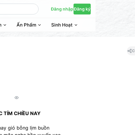
Đăng nhập
Đăng ký
n
Ấn Phẩm
Sinh Hoạt
C
C TÍM CHIỀU NAY
nay gió bỗng lịm buồn