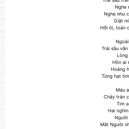
Trái sầu tr
Nghe n
Nghe như có
Giật mì
Hỡi ôi, toàn
Ngoài
Trái sầu vẫn
Lòng 
Hồn ai 
Hoàng h
Từng hạt tim
Máu a
Chảy tràn c
Tim a
Hai nghìn
Người 
Mắt Người nh