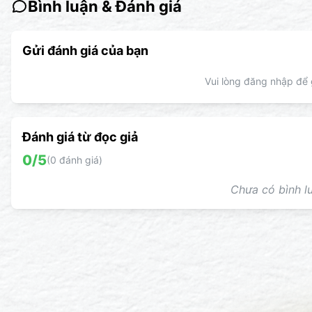
Bình luận & Đánh giá
Gửi đánh giá của bạn
Vui lòng đăng nhập để g
Đánh giá từ đọc giả
0
/5
(
0
đánh giá)
Chưa có bình lu