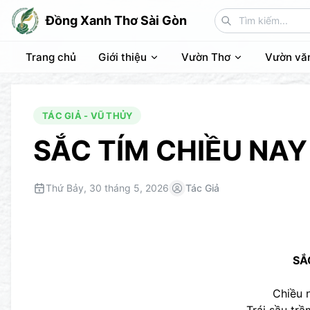
Đồng Xanh Thơ Sài Gòn
Trang chủ
Giới thiệu
Vườn Thơ
Vườn vă
TÁC GIẢ - VŨ THỦY
SẮC TÍM CHIỀU NAY
Thứ Bảy, 30 tháng 5, 2026
Tác Giả
SẮ
Chiều 