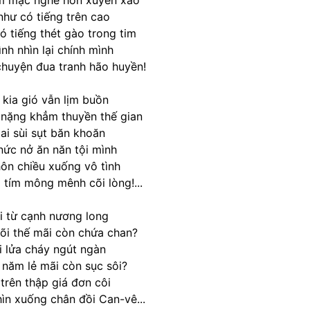
ầm mặc nghe hồn xuyến xao
hư có tiếng trên cao
 tiếng thét gào trong tim
nh nhìn lại chính mình
 chuyện đua tranh hão huyền!
 kia gió vẫn lịm buồn
 nặng khẳm thuyền thế gian
ai sùi sụt băn khoăn
nức nở ăn năn tội mình
ôn chiều xuống vô tình
 tím mông mênh cõi lòng!...
i từ cạnh nương long
õi thế mãi còn chứa chan?
i lửa cháy ngút ngàn
 năm lẻ mãi còn sục sôi?
trên thập giá đơn côi
ìn xuống chân đồi Can-vê...