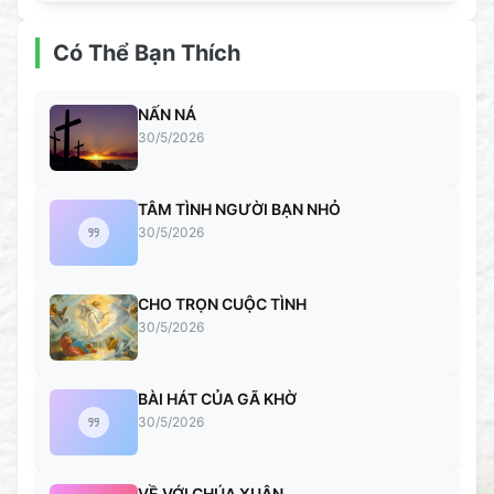
Có Thể Bạn Thích
NẤN NÁ
30/5/2026
TÂM TÌNH NGƯỜI BẠN NHỎ
30/5/2026
CHO TRỌN CUỘC TÌNH
30/5/2026
BÀI HÁT CỦA GÃ KHỜ
30/5/2026
VỀ VỚI CHÚA XUÂN