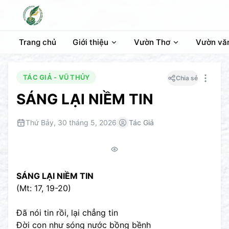
Trang chủ
Giới thiệu
Vườn Thơ
Vườn vă
TÁC GIẢ - VŨ THỦY
Chia sẻ
SÁNG LẠI NIỀM TIN
Thứ Bảy, 30 tháng 5, 2026
Tác Giả
SÁNG LẠI NIỀM TIN
(Mt: 17, 19-20)
Đã nói tin rồi, lại chẳng tin
Đời con như sóng nước bồng bềnh