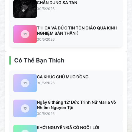
CHÂN DUNG SA TAN
30/5/2026
THI CA VÀ ĐỨC TIN TÔN GIÁO QUA KINH
NGHIỆM BẢN THÂN (
30/5/2026
Có Thể Bạn Thích
CA KHÚC CHÚ MỤC ĐỒNG
30/5/2026
Ngày 8 tháng 12: Đức Trinh Nữ Maria Vô
Nhiễm Nguyên Tội
30/5/2026
KHỞI NGUYÊN ĐÃ CÓ NGÔI LỜI