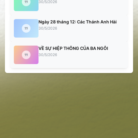
30/5/2026
Ngày 28 tháng 12: Các Thánh Anh Hài
30/5/2026
VỀ SỰ HIỆP THÔNG CỦA BA NGÔI
30/5/2026