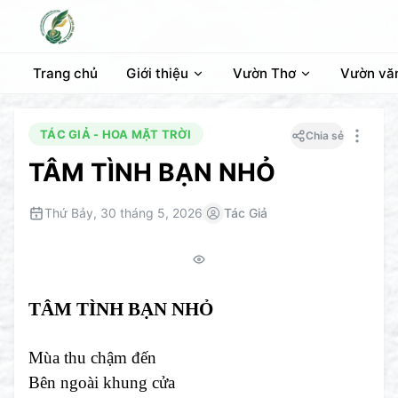
Trang chủ
Giới thiệu
Vườn Thơ
Vườn vă
TÁC GIẢ - HOA MẶT TRỜI
Chia sẻ
TÂM TÌNH BẠN NHỎ
Thứ Bảy, 30 tháng 5, 2026
Tác Giả
TÂM TÌNH BẠN NHỎ
Mùa thu chậm đến
Bên ngoài khung cửa