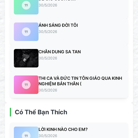
30/5/2026
ÁNH SÁNG ĐỜI TÔI
30/5/2026
CHÂN DUNG SA TAN
30/5/2026
THI CA VÀ ĐỨC TIN TÔN GIÁO QUA KINH
NGHIỆM BẢN THÂN (
30/5/2026
Có Thể Bạn Thích
LỜI KINH NÀO CHO EM?
30/5/2026