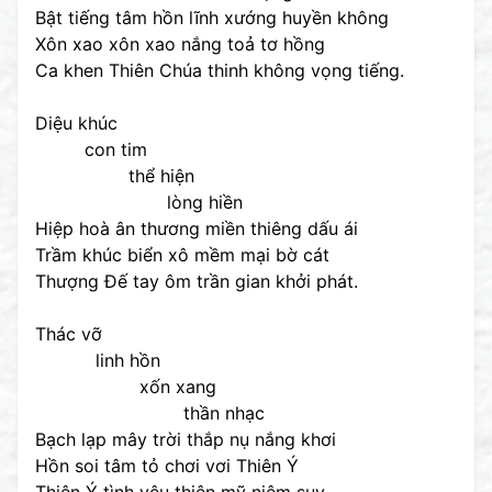
Bật tiếng tâm hồn lĩnh xướng huyền không
Xôn xao xôn xao nắng toả tơ hồng
Ca khen Thiên Chúa thinh không vọng tiếng.
Diệu khúc
con tim
thể hiện
lòng hiền
Hiệp hoà ân thương miền thiêng dấu ái
Trầm khúc biển xô mềm mại bờ cát
Thượng Đế tay ôm trần gian khởi phát.
Thác vỡ
linh hồn
xốn xang
thần nhạc
Bạch lạp mây trời thắp nụ nắng khơi
Hồn soi tâm tỏ chơi vơi Thiên Ý
Thiên Ý tình yêu thiện mỹ niệm suy.