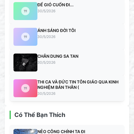
ĐỂ GIÓ CUỐN ĐI...
30/5/2026
ÁNH SÁNG ĐỜI TÔI
30/5/2026
CHÂN DUNG SA TAN
30/5/2026
THI CA VÀ ĐỨC TIN TÔN GIÁO QUA KINH
NGHIỆM BẢN THÂN (
30/5/2026
Có Thể Bạn Thích
NẺO CÔNG CHÍNH TA ĐI