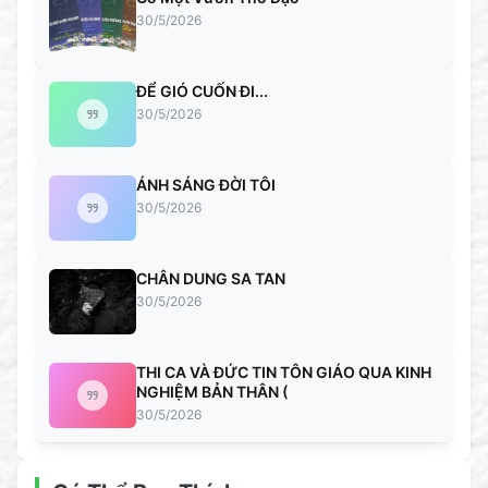
30/5/2026
ĐỂ GIÓ CUỐN ĐI...
30/5/2026
ÁNH SÁNG ĐỜI TÔI
30/5/2026
CHÂN DUNG SA TAN
30/5/2026
THI CA VÀ ĐỨC TIN TÔN GIÁO QUA KINH
NGHIỆM BẢN THÂN (
30/5/2026