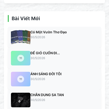
Bài Viết Mới
Có Một Vườn Thơ Đạo
30/5/2026
ĐỂ GIÓ CUỐN ĐI...
30/5/2026
ÁNH SÁNG ĐỜI TÔI
30/5/2026
CHÂN DUNG SA TAN
30/5/2026