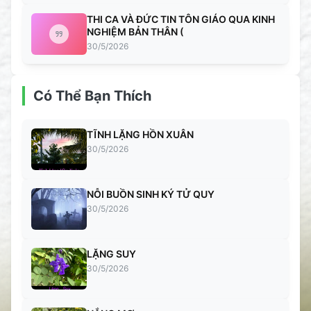
THI CA VÀ ĐỨC TIN TÔN GIÁO QUA KINH
NGHIỆM BẢN THÂN (
30/5/2026
Có Thể Bạn Thích
TĨNH LẶNG HỒN XUÂN
30/5/2026
NỖI BUỒN SINH KÝ TỬ QUY
30/5/2026
LẶNG SUY
30/5/2026