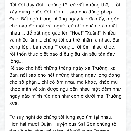
Rồi đời dạy đời... chúng tôi cứ vất vưởng thế,... rồi
xây dựng cuộc đời mình ... sao cho đúng phép
Đạo. Bất ngờ trong những ngày lao đao ấy, ở góc
chợ nào đó một vài người cứ nhìn chằm vào mặt
nhau ... để bất ngờ gào lên "Hoa!" "Xuân!". Nhiều
và nhiều lắm ... chúng tôi cứ thế nhận ra nhau. Bạn
cùng lớp , bạn cùng Trường... rồi ôm nhau khóc,
rồi thổn thức biết bao điều giấu kín sâu tận đáy
lòng...
Kể sao cho hết những tháng ngày xa Trường, xa
Bạn. nói sao cho hết những tháng ngày long đong
cho số phận... chỉ có ôm nhau mà khóc, khóc mùi
khóc mẫn và xin được ngủ bên nhau một đêm như
ngày nào mình rúc rích như còn ở dưới mái Trường
xưa.
Từ suy nghĩ đó chúng tôi lùng sục tìm lại nhau.
Hơn hai mươi Quận Huyện của Sài Gòn chúng tôi