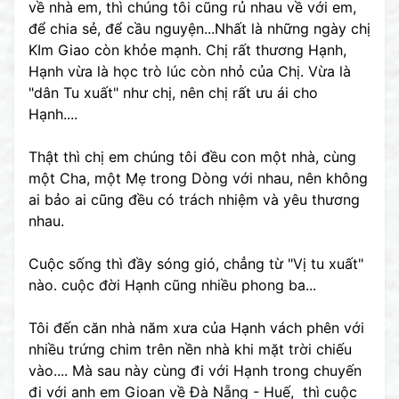
về nhà em, thì chúng tôi cũng rủ nhau về với em,
để chia sẻ, để cầu nguyện...Nhất là những ngày chị
KIm Giao còn khỏe mạnh. Chị rất thương Hạnh,
Hạnh vừa là học trò lúc còn nhỏ của Chị. Vừa là
"dân Tu xuất" như chị, nên chị rất ưu ái cho
Hạnh....
Thật thì chị em chúng tôi đều con một nhà, cùng
một Cha, một Mẹ trong Dòng với nhau, nên không
ai bảo ai cũng đều có trách nhiệm và yêu thương
nhau.
Cuộc sống thì đầy sóng gió, chẳng từ "Vị tu xuất"
nào. cuộc đời Hạnh cũng nhiều phong ba...
Tôi đến căn nhà năm xưa của Hạnh vách phên với
nhiều trứng chim trên nền nhà khi mặt trời chiếu
vào.... Mà sau này cùng đi với Hạnh trong chuyến
đi với anh em Gioan về Đà Nẵng - Huế, thì cuộc