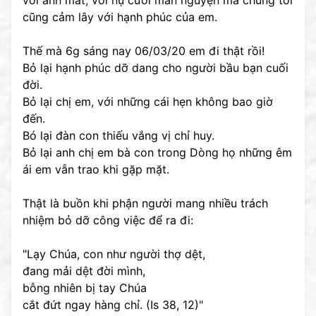
với ánh mắt, với nụ cười mãn nguyện mà chúng tôi
cũng cảm lây với hạnh phúc của em.
Thế mà 6g sáng nay 06/03/20 em đi thật rồi!
Bỏ lại hạnh phúc dỡ dang cho người bầu bạn cuối
đời.
Bỏ lại chị em, với những cái hẹn không bao giờ
đến.
Bó lại đàn con thiếu vắng vị chỉ huy.
Bỏ lại anh chị em bà con trong Dòng họ những êm
ái em vẫn trao khi gặp mặt.
Thật là buồn khi phận người mang nhiều trách
nhiệm bỏ dỡ công việc để ra đi:
"Lạy Chúa, con như người thợ dệt,
đang mải dệt đời mình,
bỗng nhiên bị tay Chúa
cắt đứt ngay hàng chỉ. (Is 38, 12)"