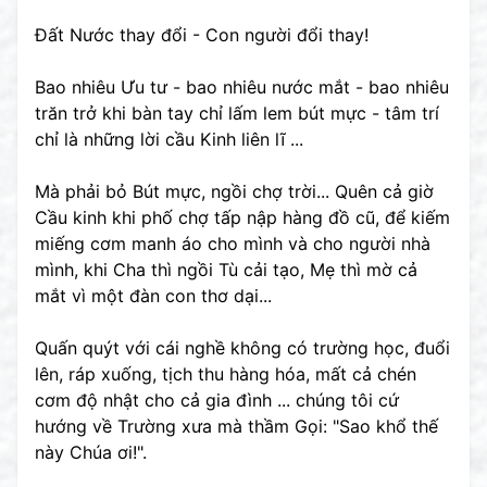
Đất Nước thay đổi - Con người đổi thay!
Bao nhiêu Ưu tư - bao nhiêu nước mắt - bao nhiêu
trăn trở khi bàn tay chỉ lấm lem bút mực - tâm trí
chỉ là những lời cầu Kinh liên lĩ ...
Mà phải bỏ Bút mực, ngồi chợ trời... Quên cả giờ
Cầu kinh khi phố chợ tấp nập hàng đồ cũ, để kiếm
miếng cơm manh áo cho mình và cho người nhà
mình, khi Cha thì ngồi Tù cải tạo, Mẹ thì mờ cả
mắt vì một đàn con thơ dại...
Quấn quýt với cái nghề không có trường học, đuổi
lên, ráp xuống, tịch thu hàng hóa, mất cả chén
cơm độ nhật cho cả gia đình ... chúng tôi cứ
hướng về Trường xưa mà thầm Gọi: "Sao khổ thế
này Chúa ơi!".