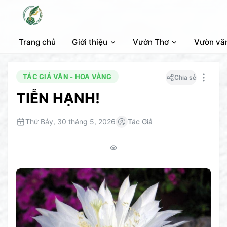
Trang chủ
Giới thiệu
Vườn Thơ
Vườn vă
TÁC GIẢ VĂN - HOA VÀNG
Chia sẻ
TIỄN HẠNH!
Thứ Bảy, 30 tháng 5, 2026
Tác Giả