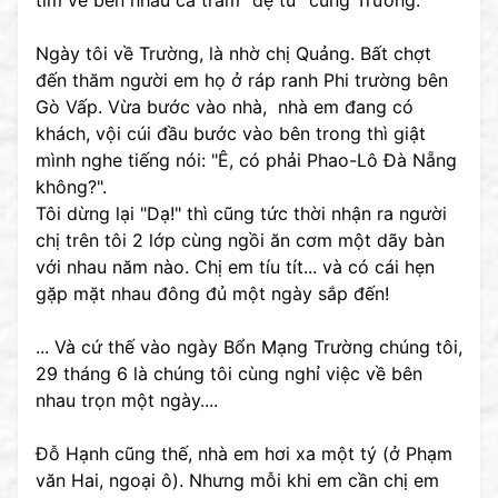
tìm về bên nhau cả trăm "đệ tử" cùng Trường.
Ngày tôi về Trường, là nhờ chị Quảng. Bất chợt
đến thăm người em họ ở ráp ranh Phi trường bên
Gò Vấp. Vừa bước vào nhà, nhà em đang có
khách, vội cúi đầu bước vào bên trong thì giật
mình nghe tiếng nói: "Ê, có phải Phao-Lô Đà Nẵng
không?".
Tôi dừng lại "Dạ!" thì cũng tức thời nhận ra người
chị trên tôi 2 lớp cùng ngồi ăn cơm một dãy bàn
với nhau năm nào. Chị em tíu tít... và có cái hẹn
gặp mặt nhau đông đủ một ngày sắp đến!
... Và cứ thế vào ngày Bổn Mạng Trường chúng tôi,
29 tháng 6 là chúng tôi cùng nghỉ việc về bên
nhau trọn một ngày....
Đỗ Hạnh cũng thế, nhà em hơi xa một tý (ở Phạm
văn Hai, ngoại ô). Nhưng mỗi khi em cần chị em