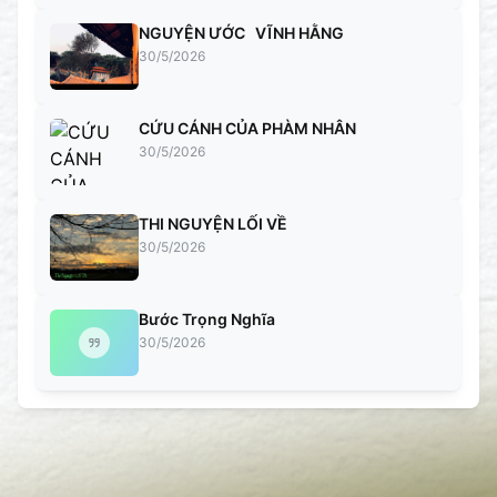
NGUYỆN ƯỚC VĨNH HẰNG
30/5/2026
CỨU CÁNH CỦA PHÀM NHÂN
30/5/2026
THI NGUYỆN LỐI VỀ
30/5/2026
Bước Trọng Nghĩa
30/5/2026