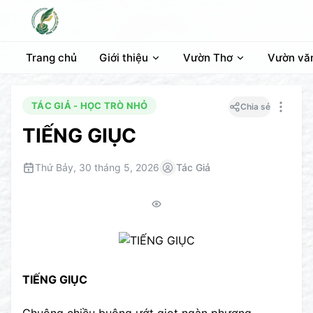
Trang chủ
Giới thiệu
Vườn Thơ
Vườn vă
TÁC GIẢ - HỌC TRÒ NHỎ
Chia sẻ
TIẾNG GIỤC
Thứ Bảy, 30 tháng 5, 2026
Tác Giả
TIẾNG GIỤC