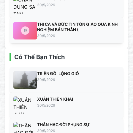
30/5/2026
THI CA VÀ ĐỨC TIN TÔN GIÁO QUA KINH
NGHIỆM BẢN THÂN (
30/5/2026
Có Thể Bạn Thích
TRIỀN ĐỒI LỘNG GIÓ
30/5/2026
XUÂN THIÊN KHAI
30/5/2026
THÂN HẠC ĐỜI PHỤNG SỰ
30/5/2026