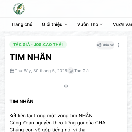
Trang chủ
Giới thiệu
Vườn Thơ
Vườn vă
TÁC GIẢ - JOS.CAO THÁI
Chia sẻ
TIM NHẪN
Thứ Bảy, 30 tháng 5, 2026
Tác Giả
TIM NHẪN
Kết liên lại trong một vòng tim NHẪN
Cùng đoan nguyền theo tiếng gọi của CHA
Chúng con về góp tiếng nói vị tha