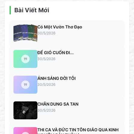
Bài Viết Mới
Có Một Vườn Thơ Đạo
30/5/2026
ĐỂ GIÓ CUỐN ĐI...
30/5/2026
ÁNH SÁNG ĐỜI TÔI
30/5/2026
CHÂN DUNG SA TAN
30/5/2026
THI CA VÀ ĐỨC TIN TÔN GIÁO QUA KINH