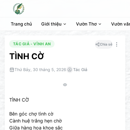
Trang chủ
Giới thiệu
Vườn Thơ
Vườn vă
TÁC GIẢ - VĨNH AN
Chia sẻ
TÌNH CỜ
Thứ Bảy, 30 tháng 5, 2026
Tác Giả
TÌNH CỜ
Bên góc chợ tình cờ
Cành huệ trắng hẹn chờ
Giữa hàng hoa khoe sắc