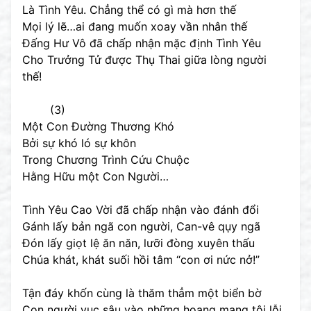
Là Tình Yêu. Chẳng thể có gì mà hơn thế
Mọi lý lẽ…ai đang muốn xoay vần nhân thế
Đấng Hư Vô đã chấp nhận mặc định Tình Yêu
Cho Trưởng Tử được Thụ Thai giữa lòng người
thế!
(3)
Một Con Đường Thương Khó
Bởi sự khó ló sự khôn
Trong Chương Trình Cứu Chuộc
Hằng Hữu một Con Người…
Tình Yêu Cao Vời đã chấp nhận vào đánh đổi
Gánh lấy bản ngã con người, Can-vê qụy ngã
Đón lấy giọt lệ ăn năn, lưỡi đòng xuyên thấu
Chúa khát, khát suối hồi tâm “con ơi nức nở!”
Tận đáy khốn cùng là thăm thẳm một biển bờ
Con người vục sâu vào những hoang mang tội lỗi