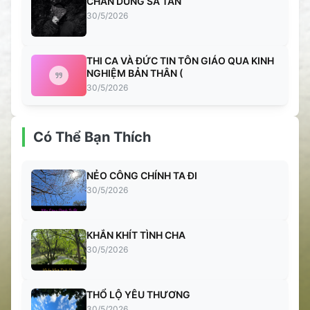
CHÂN DUNG SA TAN
30/5/2026
THI CA VÀ ĐỨC TIN TÔN GIÁO QUA KINH
NGHIỆM BẢN THÂN (
30/5/2026
Có Thể Bạn Thích
NẺO CÔNG CHÍNH TA ĐI
30/5/2026
KHẮN KHÍT TÌNH CHA
30/5/2026
THỔ LỘ YÊU THƯƠNG
30/5/2026