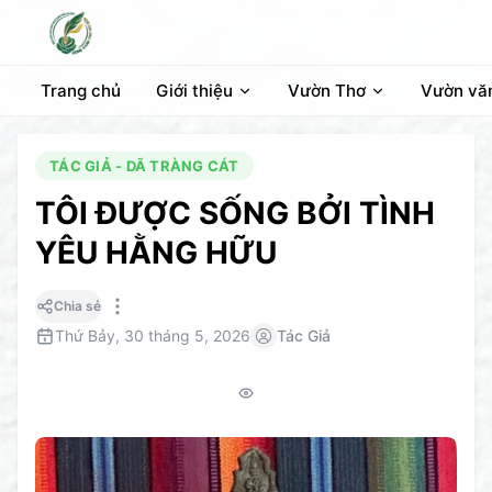
Trang chủ
Giới thiệu
Vườn Thơ
Vườn vă
TÁC GIẢ - DÃ TRÀNG CÁT
TÔI ĐƯỢC SỐNG BỞI TÌNH
YÊU HẰNG HỮU
Chia sẻ
Thứ Bảy, 30 tháng 5, 2026
Tác Giả