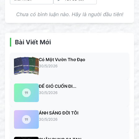
Chưa có bình luận nào. Hãy là người đầu tiên!
Bài Viết Mới
Có Một Vườn Thơ Đạo
30/5/2026
ĐỂ GIÓ CUỐN ĐI...
30/5/2026
ÁNH SÁNG ĐỜI TÔI
30/5/2026