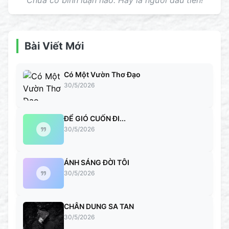
Chưa có bình luận nào. Hãy là người đầu tiên!
Bài Viết Mới
Có Một Vườn Thơ Đạo
30/5/2026
ĐỂ GIÓ CUỐN ĐI...
30/5/2026
ÁNH SÁNG ĐỜI TÔI
30/5/2026
CHÂN DUNG SA TAN
30/5/2026