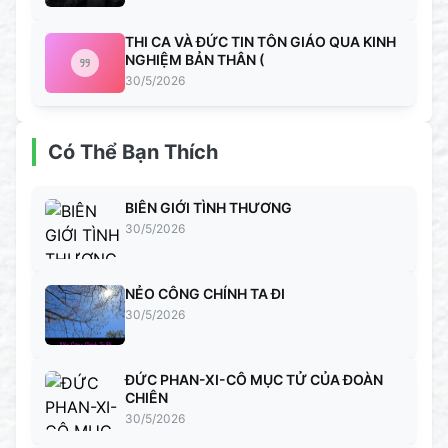
THI CA VÀ ĐỨC TIN TÔN GIÁO QUA KINH
NGHIỆM BẢN THÂN (
30/5/2026
Có Thể Bạn Thích
BIÊN GIỚI TÌNH THƯƠNG
30/5/2026
NẺO CÔNG CHÍNH TA ĐI
30/5/2026
ĐỨC PHAN-XI-CÔ MỤC TỬ CỦA ĐOÀN
CHIÊN
30/5/2026