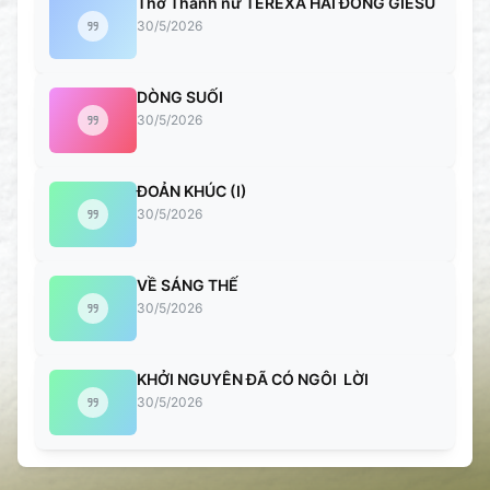
Thơ Thánh nữ TÊRÊXA HÀI ĐỒNG GIÊSU
30/5/2026
DÒNG SUỐI
30/5/2026
ĐOẢN KHÚC (I)
30/5/2026
VỀ SÁNG THẾ
30/5/2026
KHỞI NGUYÊN ĐÃ CÓ NGÔI LỜI
30/5/2026