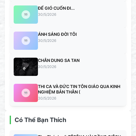
ĐỂ GIÓ CUỐN ĐI...
30/5/2026
ÁNH SÁNG ĐỜI TÔI
30/5/2026
CHÂN DUNG SA TAN
30/5/2026
THI CA VÀ ĐỨC TIN TÔN GIÁO QUA KINH
NGHIỆM BẢN THÂN (
30/5/2026
Có Thể Bạn Thích