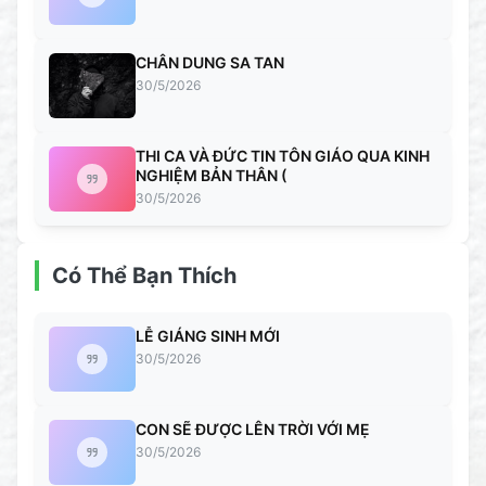
CHÂN DUNG SA TAN
30/5/2026
THI CA VÀ ĐỨC TIN TÔN GIÁO QUA KINH
NGHIỆM BẢN THÂN (
30/5/2026
Có Thể Bạn Thích
LỄ GIÁNG SINH MỚI
30/5/2026
CON SẼ ĐƯỢC LÊN TRỜI VỚI MẸ
30/5/2026