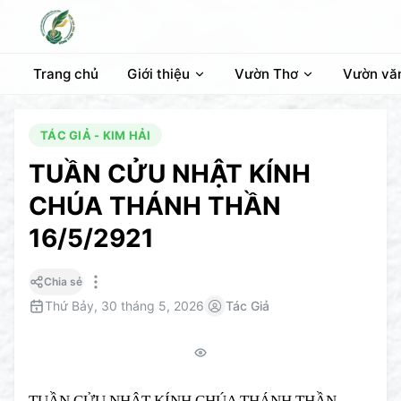
Trang chủ
Giới thiệu
Vườn Thơ
Vườn vă
TÁC GIẢ - KIM HẢI
TUẦN CỬU NHẬT KÍNH
CHÚA THÁNH THẦN
16/5/2921
Chia sẻ
Thứ Bảy, 30 tháng 5, 2026
Tác Giả
TUẦN CỬU NHẬT KÍNH CHÚA THÁNH THẦN