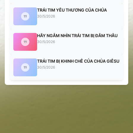
TRÁI TIM YÊU THƯƠNG CỦA CHÚA
30/5/2026
HÃY NGẮM NHÌN TRÁI TIM BỊ ĐÂM THÂU
30/5/2026
TRÁI TIM BỊ KHINH CHÊ CỦA CHÚA GIÊSU
30/5/2026