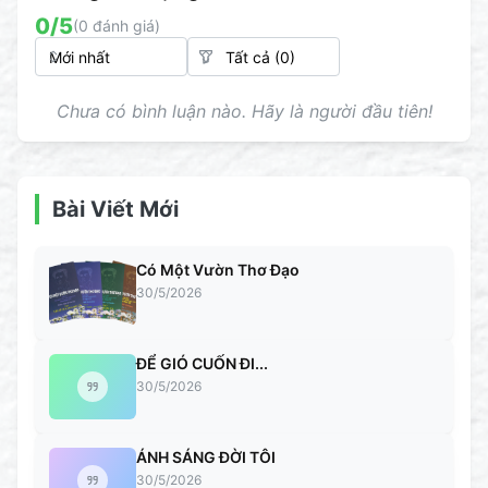
0
/5
(
0
đánh giá)
Chưa có bình luận nào. Hãy là người đầu tiên!
Bài Viết Mới
Có Một Vườn Thơ Đạo
30/5/2026
ĐỂ GIÓ CUỐN ĐI...
30/5/2026
ÁNH SÁNG ĐỜI TÔI
30/5/2026